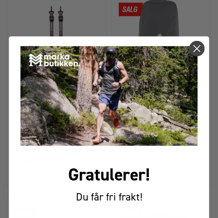
-43%
FOTSTROPPER TIL
BESKYTTELSESTREKK
BÆREMEIS
TIL BÆREMEIS
Ikke på lager
Ikke på lager
kr 219
kr 499
kr 879
Gratulerer!
Du får fri frakt!