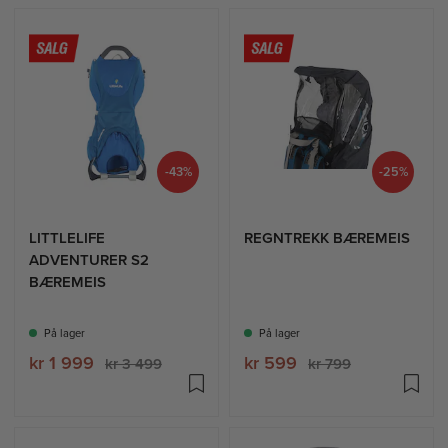
-43%
-25%
LITTLELIFE
REGNTREKK BÆREMEIS
ADVENTURER S2
BÆREMEIS
På lager
På lager
kr 1 999
kr 599
kr 3 499
kr 799