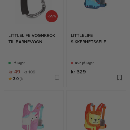
-55%
LITTLELIFE VOGNKROK
LITTLELIFE
TIL BARNEVOGN
SIKKERHETSSELE
På lager
Ikke på lager
kr 49
kr 329
kr 109
Karakter:
av 5 mulige
3.0
(1)