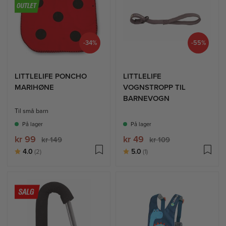
-34%
-55%
LITTLELIFE PONCHO
LITTLELIFE
MARIHØNE
VOGNSTROPP TIL
BARNEVOGN
Til små barn
På lager
På lager
kr 99
kr 49
kr 149
kr 109
Karakter:
av 5 mulige
Karakter:
av 5 mulige
4.0
5.0
(2)
(1)