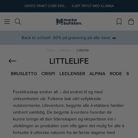
GRATIS FRAKT OVER 899,-
KJØP TRYGT MED KLARNA
Back to school! -50% på gravering på alle varer ✒️
Hjem
Merker
Littlelife
LITTLELIFE
BRUSLETTO
CRISPI
LEDLENSER
ALPINA
RODE
STAN
Foreldreskap endrer alt – det endret til og med
virksomheten vår. Folkene bak vårt vellykkede
outdoormerke, Lifeventure, begynte alle å etablere familier
omtrent samtidig. De begynte å vurdere hvordan de
kunne bringe all den lidenskapen og ekspertisen inn i
utviklingen av produkter som ville gjøre det mulig for alle å
fortsette å utforske naturen fra de første dagene med