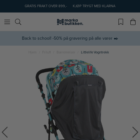
GRATIS FRAKT OVER 899,-
KJØP TRYGT MED KLARNA
Back to school! -50% på gravering på alle varer ✒️
Hjem
Friluft
Bæremeiser
Littlelife Vogntrekk