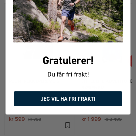
Gratulerer!
-25%
-4
Du får fri frakt!
REGNTREKK BÆREMEIS
LITTLELIFE ADVENTURER
BÆREMEIS
JEG VIL HA FRI FRAKT!
På lager
På lager
kr 599
kr 1 999
kr 799
kr 3 499