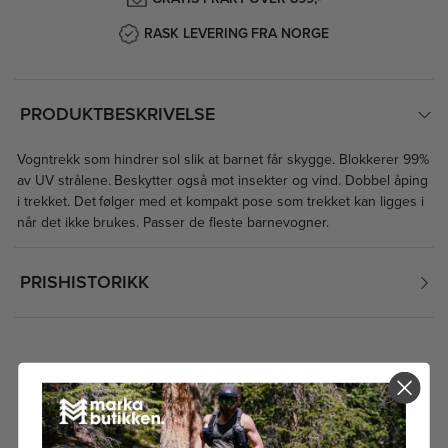
RASK LEVERING FRA NORGE
PRODUKTBESKRIVELSE
Vogntrekk som hindrer sol slik at barnet får skygge. Blokkerer 99%
av UV strålene. Beskytter også mot insekter og vind. Dobbel åping
i trekket. Det følger med et kompakt pose som trekket kan ligges i
når det ikke brukes. Passer de fleste barnevogner.
PRISHISTORIKK
FÅR VI FORESLÅ
ANDRE KJØPTE DETTE