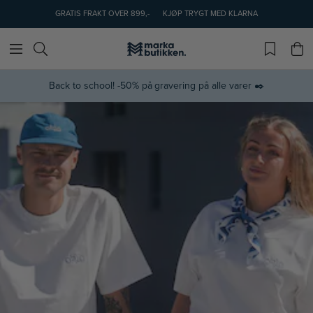
GRATIS FRAKT OVER 899,-
KJØP TRYGT MED KLARNA
Back to school! -50% på gravering på alle varer ✒️