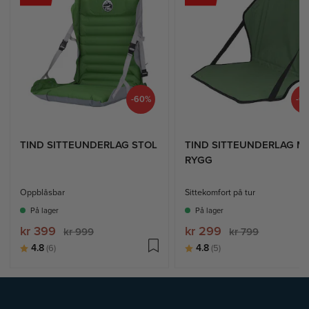
-60%
-6
TIND SITTEUNDERLAG STOL
TIND SITTEUNDERLAG M
RYGG
Oppblåsbar
Sittekomfort på tur
På lager
På lager
kr 399
kr 299
kr 999
kr 799
Karakter:
av 5 mulige
Karakter:
av 5 mulige
4.8
4.8
(6)
(5)