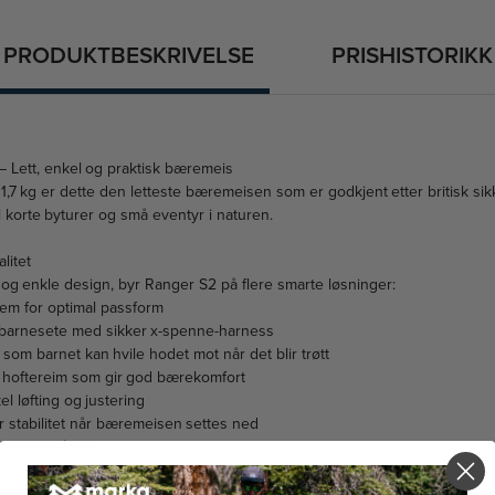
PRODUKTBESKRIVELSE
PRISHISTORIKK
 – Lett, enkel og praktisk bæremeis
,7 kg er dette den letteste bæremeisen som er godkjent etter britisk si
il korte byturer og små eventyr i naturen.
litet
tte og enkle design, byr Ranger S2 på flere smarte løsninger:
em for optimal passform
 barnesete med sikker x-spenne-harness
som barnet kan hvile hodet mot når det blir trøtt
r hoftereim som gir god bærekomfort
l løfting og justering
r stabilitet når bæremeisen settes ned
er for småting
 ekstra oppbevaringsveske (6 liter) separat