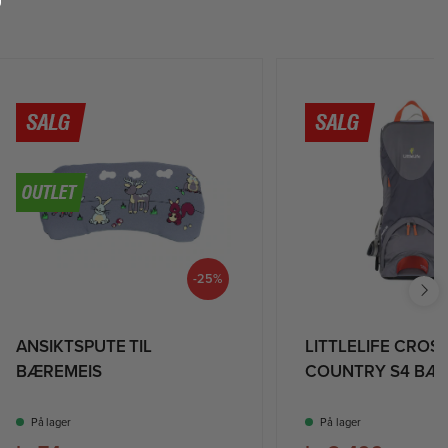
-25%
ANSIKTSPUTE TIL
LITTLELIFE CROS
BÆREMEIS
COUNTRY S4 BÆ
På lager
På lager