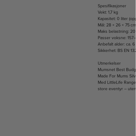
Spesifikasjoner
Vekt: 1,7 kg
Kapasitet: 0 liter (o
Mål: 28 × 26 × 75 c
Maks belastning: 20
Passer voksne: 157
Anbefalt alder: ca. 
Sikkerhet: BS EN 132
Utmerkelser
Mumsnet Best Budge
Made For Mums Sil
Med LittleLife Range
store eventyr – ute