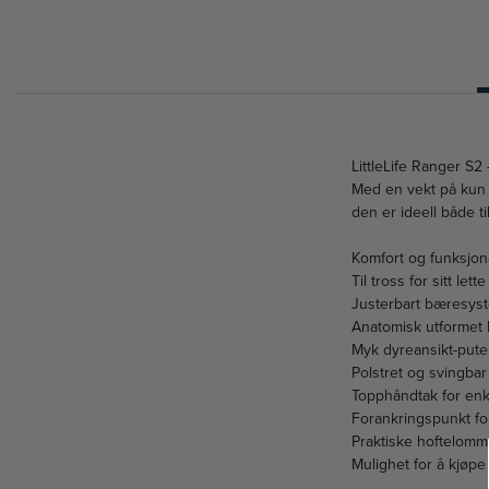
LittleLife Ranger S2
Med en vekt på kun 1
den er ideell både t
Komfort og funksjona
Til tross for sitt le
Justerbart bæresyst
Anatomisk utformet
Myk dyreansikt-pute 
Polstret og svingba
Topphåndtak for enke
Forankringspunkt fo
Praktiske hoftelomm
Mulighet for å kjøpe