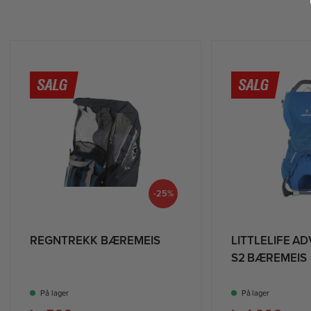
-25%
REGNTREKK BÆREMEIS
LITTLELIFE A
S2 BÆREMEIS
På lager
På lager