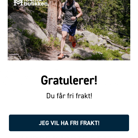
ppbevaring via tilbehørspose)
m
 kg
–187 cm
6 måneder – 3 år
09:2004 sertifisert
t Baby Carrier Backpack 2018
Gratulerer!
ver Award 2022
r S2 får du en ultralett og pålitelig bæremeis som gjør det enkelt å ta m
n å måtte dra med barnevogn.
Du får fri frakt!
JEG VIL HA FRI FRAKT!
FÅR VI FORESLÅ