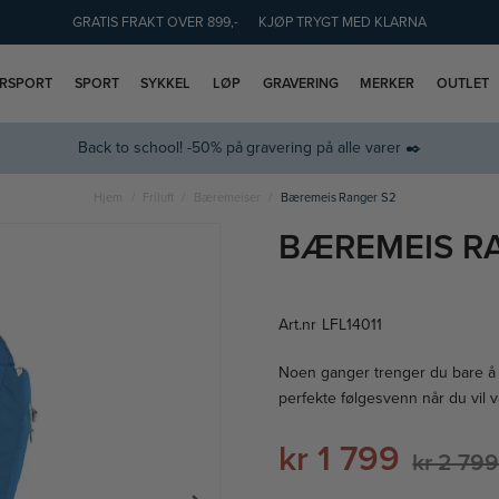
GRATIS FRAKT OVER 899,-
KJØP TRYGT MED KLARNA
ERSPORT
SPORT
SYKKEL
LØP
GRAVERING
MERKER
OUTLET
Back to school! -50% på gravering på alle varer ✒️
Hjem
Friluft
Bæremeiser
Bæremeis Ranger S2
BÆREMEIS R
Art.nr
LFL14011
Noen ganger trenger du bare å k
perfekte følgesvenn når du vil
kr 1 799
kr 2 79