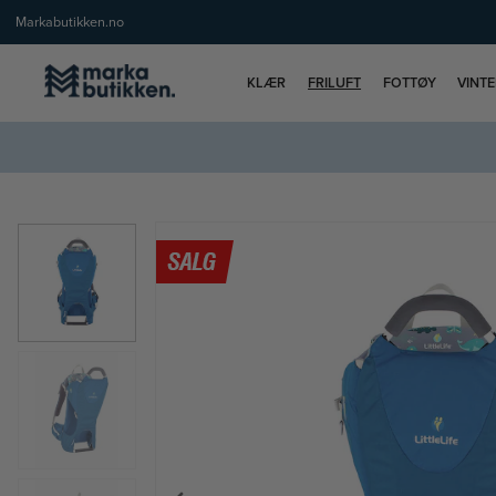
Markabutikken.no
KLÆR
FRILUFT
FOTTØY
VINT