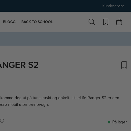
Kundeservice
BLOGG
BACK TO SCHOOL
ANGER S2
omme deg ut på tur – raskt og enkelt. LittleLife Ranger S2 er den
 være mobil uten barnevogn.
9
På lager