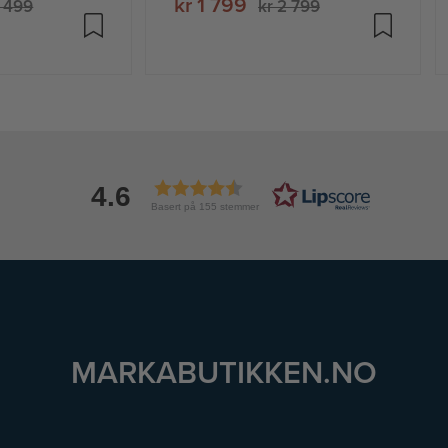
kr 1 799
3 499
kr 2 799
4.6
Basert på 155 stemmer
MARKABUTIKKEN.NO