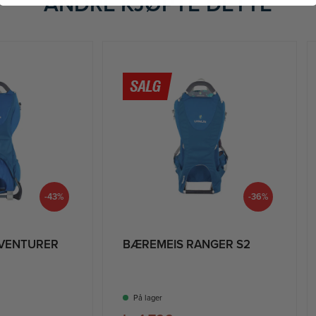
ANDRE KJØPTE DETTE
-43%
-36%
DVENTURER
BÆREMEIS RANGER S2
På lager