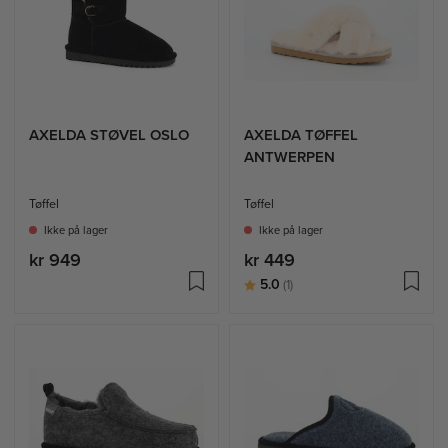
AXELDA STØVEL OSLO
AXELDA TØFFEL
ANTWERPEN
Tøffel
Tøffel
Ikke på lager
Ikke på lager
kr 949
kr 449
Karakter:
av 5 mulige
5.0
(1)