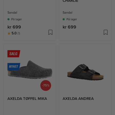
CHARLIE
Sandal
Sandal
På lager
På lager
kr 699
kr 699
Karakter:
av 5 mulige
5.0
(1)
-75%
AXELDA TØFFEL MIKA
AXELDA ANDREA