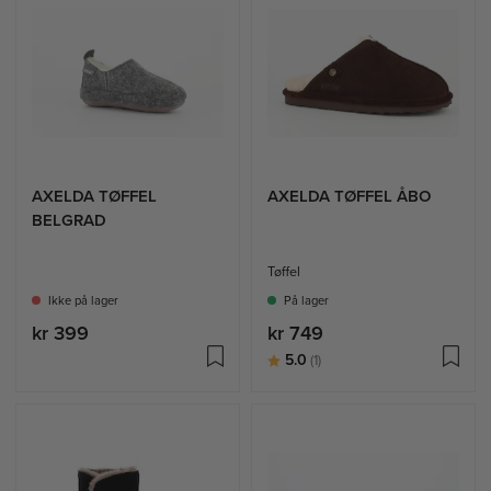
AXELDA TØFFEL
AXELDA TØFFEL ÅBO
BELGRAD
Tøffel
Ikke på lager
På lager
kr 399
kr 749
Karakter:
av 5 mulige
5.0
(1)