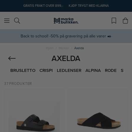
GRATIS FRAKT OVER 899,-
KJØP TRYGT MED KLARNA
Back to school! -50% på gravering på alle varer ✒️
Hjem
Merker
Axelda
AXELDA
BRUSLETTO
CRISPI
LEDLENSER
ALPINA
RODE
STAN
37 PRODUKTER