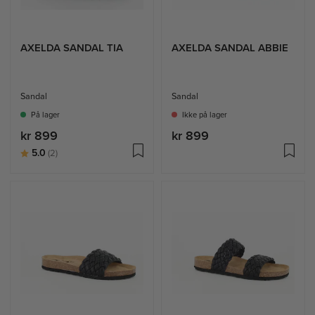
AXELDA SANDAL TIA
AXELDA SANDAL ABBIE
Sandal
Sandal
På lager
Ikke på lager
kr 899
kr 899
Karakter:
av 5 mulige
5.0
(2)