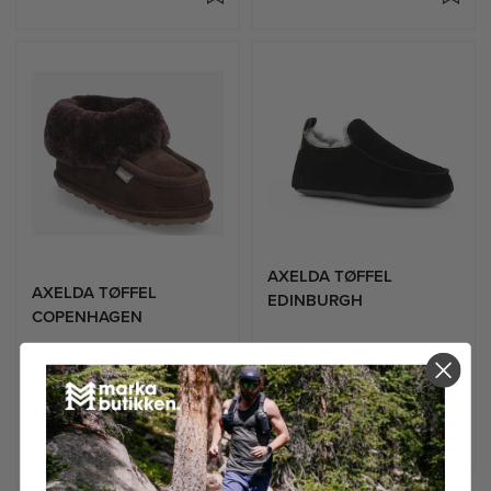
AXELDA TØFFEL
AXELDA TØFFEL
EDINBURGH
COPENHAGEN
Tøffel
Ikke på lager
Ikke på lager
kr 799
kr 799