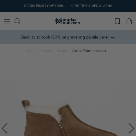
GRATIS FRAKT OVER 899,-
KJØP TRYGT MED KLARNA
Back to school! -50% på gravering på alle varer ✒️
Hjem
Merker
Axelda
Axelda Tøffel Innsbruck