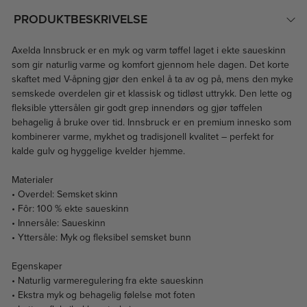
PRODUKTBESKRIVELSE
Axelda Innsbruck er en myk og varm tøffel laget i ekte saueskinn
som gir naturlig varme og komfort gjennom hele dagen. Det korte
skaftet med V-åpning gjør den enkel å ta av og på, mens den myke
semskede overdelen gir et klassisk og tidløst uttrykk. Den lette og
fleksible yttersålen gir godt grep innendørs og gjør tøffelen
behagelig å bruke over tid. Innsbruck er en premium innesko som
kombinerer varme, mykhet og tradisjonell kvalitet – perfekt for
kalde gulv og hyggelige kvelder hjemme.
Materialer
• Overdel: Semsket skinn
• Fôr: 100 % ekte saueskinn
• Innersåle: Saueskinn
• Yttersåle: Myk og fleksibel semsket bunn
Egenskaper
• Naturlig varmeregulering fra ekte saueskinn
• Ekstra myk og behagelig følelse mot foten