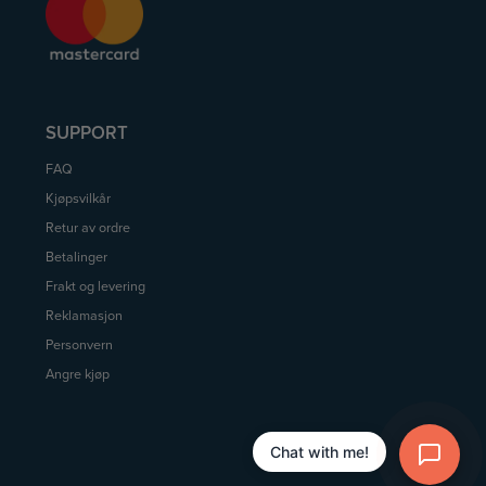
SUPPORT
FAQ
Kjøpsvilkår
Retur av ordre
Betalinger
Frakt og levering
Reklamasjon
Personvern
Angre kjøp
Chat with me!