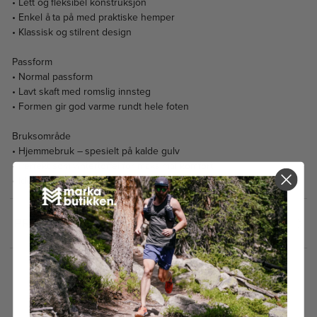
• Lett og fleksibel konstruksjon
• Enkel å ta på med praktiske hemper
• Klassisk og stilrent design
Passform
• Normal passform
• Lavt skaft med romslig innsteg
• Formen gir god varme rundt hele foten
Bruksområde
• Hjemmebruk – spesielt på kalde gulv
• Perfekt som vintertøffel for maksimal komfort
• Ideell til hytta og fritidsbruk innendørs
PRISHISTORIKK
5.0