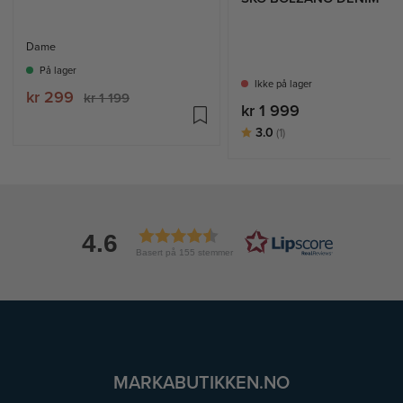
Dame
På lager
Ikke på lager
kr 299
kr 1 199
kr 1 999
Karakter:
av 5 mulige
3.0
(1)
4.6
Basert på 155 stemmer
MARKABUTIKKEN.NO