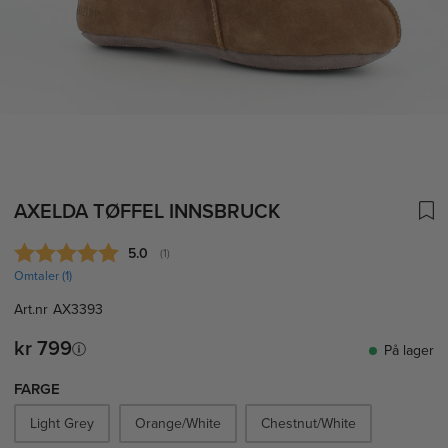
AXELDA TØFFEL INNSBRUCK
Gjennomsnittskarakter:
5.0
(
stemmer:
1
)
Omtaler (
1
)
Art.nr
AX3393
kr 799
På lager
FARGE
Light Grey
Orange/White
Chestnut/White