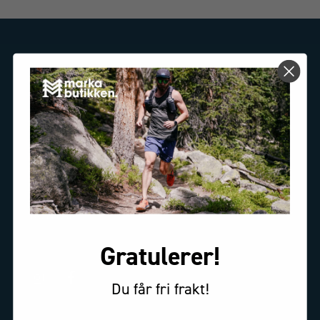
MARKABUTIKKEN.NO
OM OSS
Bedriftsinformasjon
KONTAKT
service@markabutikken.no
Gratulerer!
Du får fri frakt!