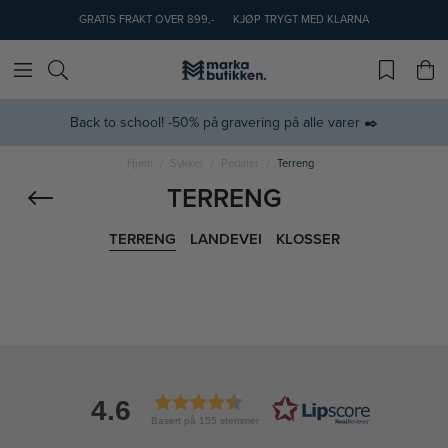
GRATIS FRAKT OVER 899,-
KJØP TRYGT MED KLARNA
Back to school! -50% på gravering på alle varer ✒️
Hjem
Sykkel
Pedaler
Terreng
TERRENG
TERRENG
LANDEVEI
KLOSSER
4.6
Basert på 155 stemmer