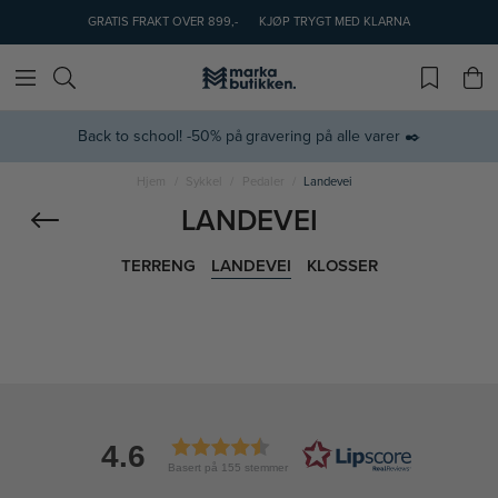
GRATIS FRAKT OVER 899,-
KJØP TRYGT MED KLARNA
Back to school! -50% på gravering på alle varer ✒️
Hjem
Sykkel
Pedaler
Landevei
LANDEVEI
TERRENG
LANDEVEI
KLOSSER
4.6
Basert på 155 stemmer