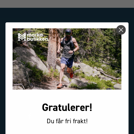
MARKABUTIKKEN.NO
OM OSS
Bedriftsinformasjon
KONTAKT
service@markabutikken.no
Gratulerer!
Du får fri frakt!