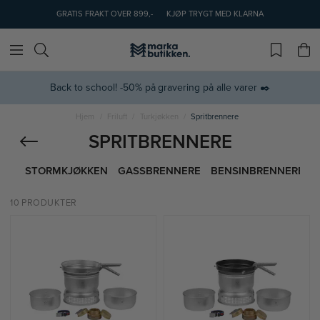
GRATIS FRAKT OVER 899,-
KJØP TRYGT MED KLARNA
Back to school! -50% på gravering på alle varer ✒️
Hjem
Friluft
Turkjøkken
Spritbrennere
SPRITBRENNERE
STORMKJØKKEN
GASSBRENNERE
BENSINBRENNERE
10 PRODUKTER