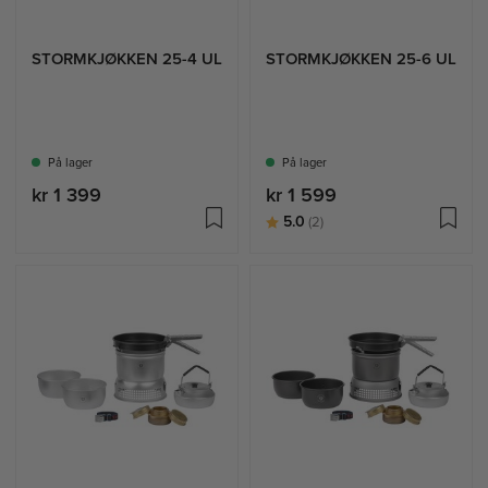
STORMKJØKKEN 25-4 UL
STORMKJØKKEN 25-6 UL
På lager
På lager
kr 1 399
kr 1 599
Karakter:
av 5 mulige
5.0
(2)