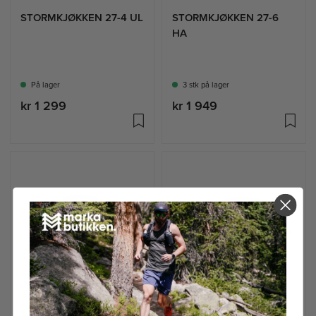
STORMKJØKKEN 27-4 UL
STORMKJØKKEN 27-6
HA
På lager
3 stk på lager
kr 1 299
kr 1 949
STORMKJØKKEN 25-
STORMKJØKKEN 25-