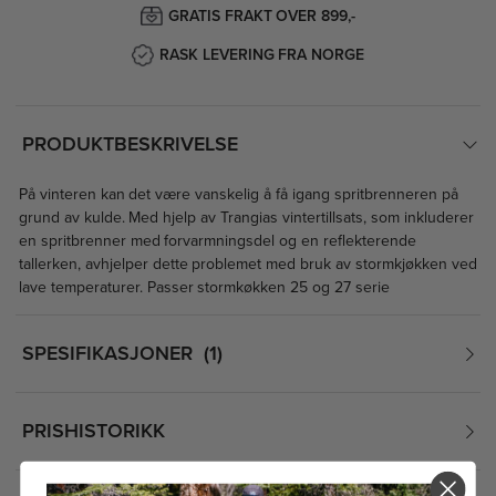
GRATIS FRAKT OVER 899,-
RASK LEVERING FRA NORGE
PRODUKTBESKRIVELSE
På vinteren kan det være vanskelig å få igang spritbrenneren på
grund av kulde. Med hjelp av Trangias vintertillsats, som inkluderer
en spritbrenner med forvarmningsdel og en reflekterende
tallerken, avhjelper dette problemet med bruk av stormkjøkken ved
lave temperaturer. Passer stormkøkken 25 og 27 serie
SPESIFIKASJONER
1
PRISHISTORIKK