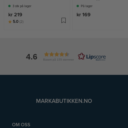
3 stk på lager
På lager
kr 219
kr 169
Karakter:
av 5 mulige
5.0
(2)
4.6
Basert på 155 stemmer
MARKABUTIKKEN.NO
OM OSS