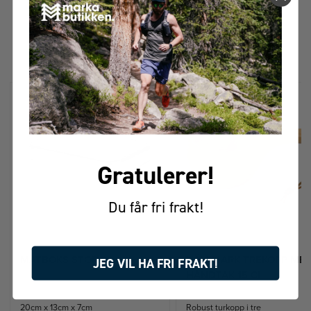
FÅR VI FORESLÅ
ANDRE KJØPTE DETTE
Gratulerer!
Du får fri frakt!
MATBOKS STOR
HÄLLMARK TREKOPP ME
JEG VIL HA FRI FRAKT!
HÅNDTAK 15 CL
20cm x 13cm x 7cm
Robust turkopp i tre