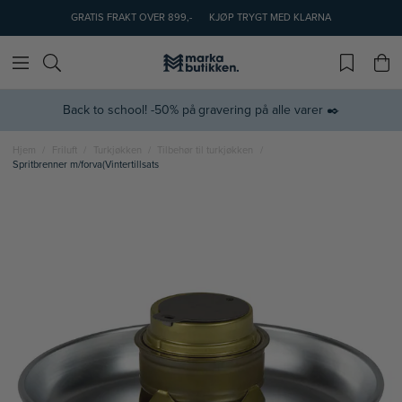
GRATIS FRAKT OVER 899,-
KJØP TRYGT MED KLARNA
Back to school! -50% på gravering på alle varer ✒️
Hjem
Friluft
Turkjøkken
Tilbehør til turkjøkken
Spritbrenner m/forva(Vintertillsats