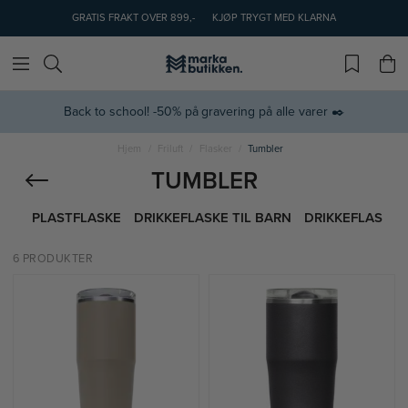
GRATIS FRAKT OVER 899,-
KJØP TRYGT MED KLARNA
Back to school! -50% på gravering på alle varer ✒️
Hjem
Friluft
Flasker
Tumbler
TUMBLER
PLASTFLASKE
DRIKKEFLASKE TIL BARN
DRIKKEFLASKE I
6 PRODUKTER