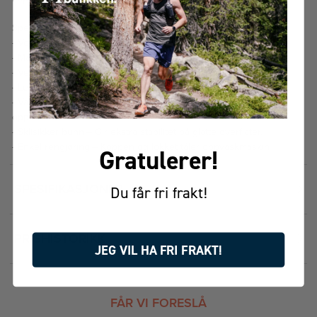
Spesifikasjoner:
- Volum: 0,9L
- Materiale: Rustfritt stål
- Vekt: 474 gram
- Lekkasjesikkert lokk – Unngå søl, uansett situasjon
- Vakuumisolert – Holder drikken varm i opptil 8 timer og kald i
opptil 19 timer.
- Sklisikker bunn – Gir ekstra stabilitet på glatte overflater.
- Enkel rengjøring – Koppen og lokket tåler oppvaskmaskin
Gratulerer!
SPESIFIKASJONER
1
Du får fri frakt!
PRISHISTORIKK
JEG VIL HA FRI FRAKT!
FÅR VI FORESLÅ