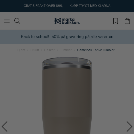
GRATIS FRAKT OVER 899,-
KJØP TRYGT MED KLARNA
Back to school! -50% på gravering på alle varer ✒️
Hjem
Friluft
Flasker
Tumbler
Camelbak Thrive Tumbler