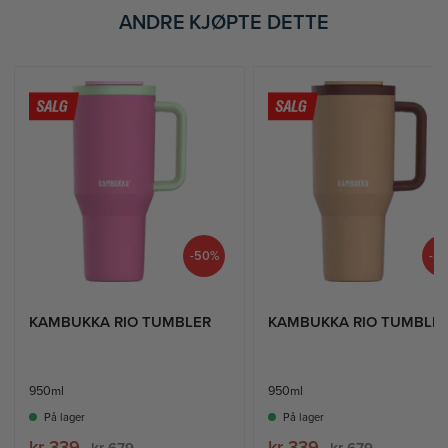
ANDRE KJØPTE DETTE
-50%
-5
KAMBUKKA RIO TUMBLER
KAMBUKKA RIO TUMBLE
950ml
950ml
På lager
På lager
kr 339
kr 339
kr 679
kr 679