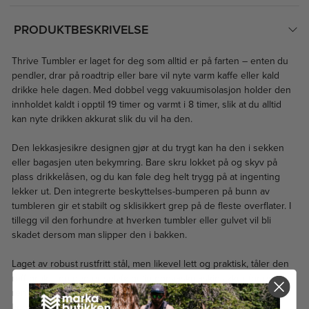
PRODUKTBESKRIVELSE
Thrive Tumbler er laget for deg som alltid er på farten – enten du
pendler, drar på roadtrip eller bare vil nyte varm kaffe eller kald
drikke hele dagen. Med dobbel vegg vakuumisolasjon holder den
innholdet kaldt i opptil 19 timer og varmt i 8 timer, slik at du alltid
kan nyte drikken akkurat slik du vil ha den.
Den lekkasjesikre designen gjør at du trygt kan ha den i sekken
eller bagasjen uten bekymring. Bare skru lokket på og skyv på
plass drikkelåsen, og du kan føle deg helt trygg på at ingenting
lekker ut. Den integrerte beskyttelses-bumperen på bunn av
tumbleren gir et stabilt og sklisikkert grep på de fleste overflater. I
tillegg vil den forhundre at hverken tumbler eller gulvet vil bli
skadet dersom man slipper den i bakken.
Laget av robust rustfritt stål, men likevel lett og praktisk, tåler den
røff bruk – og den er selvfølgelig oppvaskmaskinsikker for enkel
rengjøring. Og med en slank utforming som passer i de fleste
koppholdere, er den perfekt for både bil og kontor.