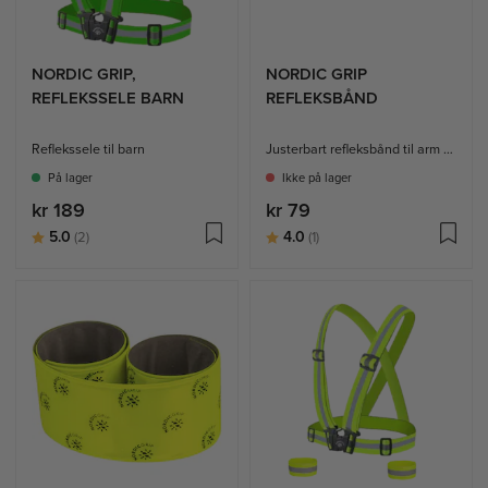
NORDIC GRIP,
NORDIC GRIP
REFLEKSSELE BARN
REFLEKSBÅND
Reflekssele til barn
Justerbart refleksbånd til arm og bein
På lager
Ikke på lager
kr 189
kr 79
Karakter:
av 5 mulige
Karakter:
av 5 mulige
5.0
4.0
(2)
(1)