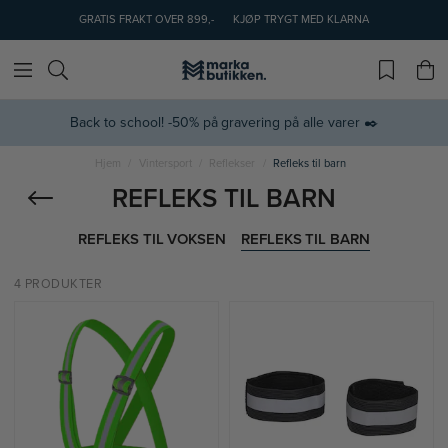
GRATIS FRAKT OVER 899,-
KJØP TRYGT MED KLARNA
Back to school! -50% på gravering på alle varer ✒️
Hjem
Vintersport
Reflekser
Refleks til barn
REFLEKS TIL BARN
REFLEKS TIL VOKSEN
REFLEKS TIL BARN
4 PRODUKTER