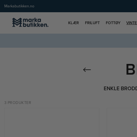
Markabutikken.no
KLÆR
FRILUFT
FOTTØY
VINT
B
ENKLE BROD
3 PRODUKTER