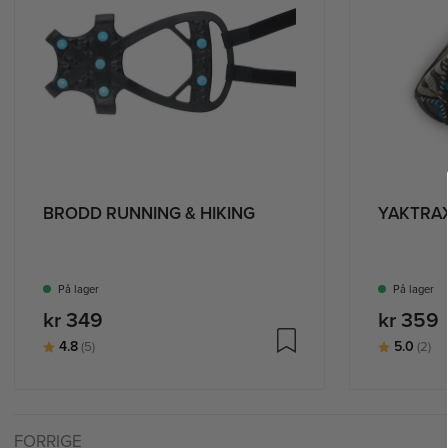
BRODD RUNNING & HIKING
YAKTRA
På lager
På lager
kr 349
kr 359
Karakter:
av 5 mulige
Karakter:
av
4.8
5.0
(5)
(2)
FORRIGE