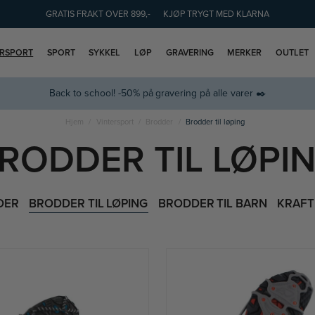
GRATIS FRAKT OVER 899,-
KJØP TRYGT MED KLARNA
ERSPORT
SPORT
SYKKEL
LØP
GRAVERING
MERKER
OUTLET
Back to school! -50% på gravering på alle varer ✒️
Hjem
Vintersport
Brodder
Brodder til løping
RODDER TIL LØPI
DER
BRODDER TIL LØPING
BRODDER TIL BARN
KRAFT