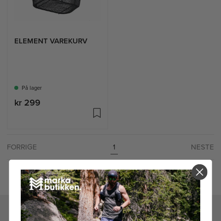
ELEMENT VAREKURV
På lager
kr 299
FORRIGE
NESTE
1