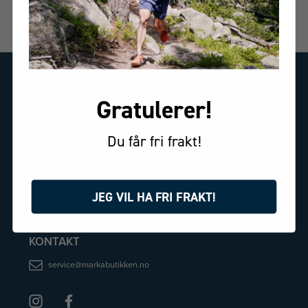
4.6
Basert på 155 stemmer
Gratulerer!
MARKABUTIKKEN.NO
Du får fri frakt!
OM OSS
JEG VIL HA FRI FRAKT!
Bedriftsinformasjon
KONTAKT
service@markabutikken.no