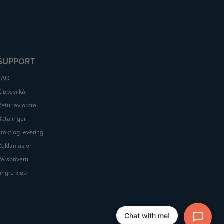
SUPPORT
FAQ
Kjøpsvilkår
Retur av ordre
Betalinger
Frakt og levering
Reklamasjon
Personvern
Angre kjøp
Chat with me!