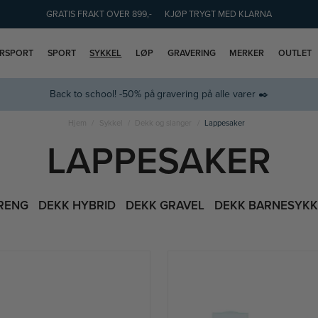
GRATIS FRAKT OVER 899,-
KJØP TRYGT MED KLARNA
ERSPORT
SPORT
SYKKEL
LØP
GRAVERING
MERKER
OUTLET
Back to school! -50% på gravering på alle varer ✒️
Hjem
Sykkel
Dekk og slanger
Lappesaker
LAPPESAKER
RENG
DEKK HYBRID
DEKK GRAVEL
DEKK BARNESYKK