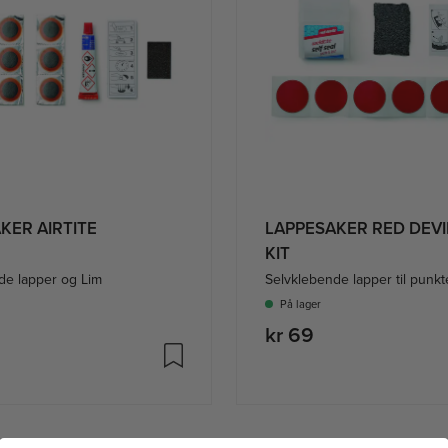
KER AIRTITE
LAPPESAKER RED DEVI
KIT
de lapper og Lim
Selvklebende lapper til punkt
På lager
kr 69