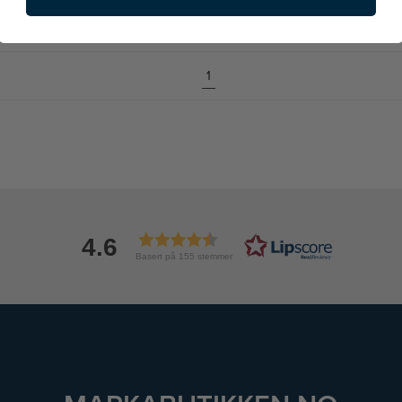
1
4.6
Basert på 155 stemmer