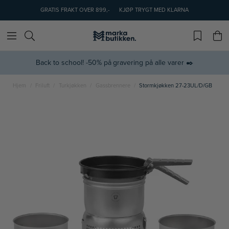
GRATIS FRAKT OVER 899,-
KJØP TRYGT MED KLARNA
Back to school! -50% på gravering på alle varer ✒️
Hjem
Friluft
Turkjøkken
Gassbrennere
Stormkjøkken 27-23UL/D/GB