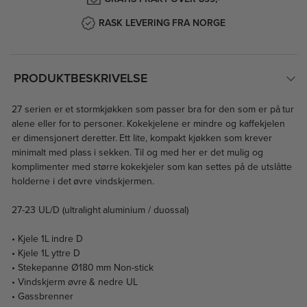
RASK LEVERING FRA NORGE
PRODUKTBESKRIVELSE
27 serien er et stormkjøkken som passer bra for den som er på tur
alene eller for to personer. Kokekjelene er mindre og kaffekjelen
er dimensjonert deretter. Ett lite, kompakt kjøkken som krever
minimalt med plass i sekken. Til og med her er det mulig og
komplimenter med større kokekjeler som kan settes på de utslåtte
holderne i det øvre vindskjermen.
27-23 UL/D (ultralight aluminium / duossal)
• Kjele 1L indre D
• Kjele 1L yttre D
• Stekepanne Ø180 mm Non-stick
• Vindskjerm øvre & nedre UL
• Gassbrenner