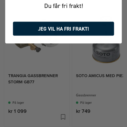
Du får fri frakt!
JEG VIL HA FRI FRAKT!
TRANGIA GASSBRENNER
SOTO AMICUS MED PIEZ
STORM GB77
Gassbrenner
På lager
På lager
kr 1 099
kr 749