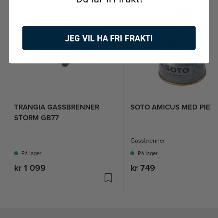
JEG VIL HA FRI FRAKT!
TRANGIA GASSBRENNER
SOTO AMICUS MED PIEZ
STORM GB77
Gassbrenner
På lager
På lager
kr 1 099
kr 749