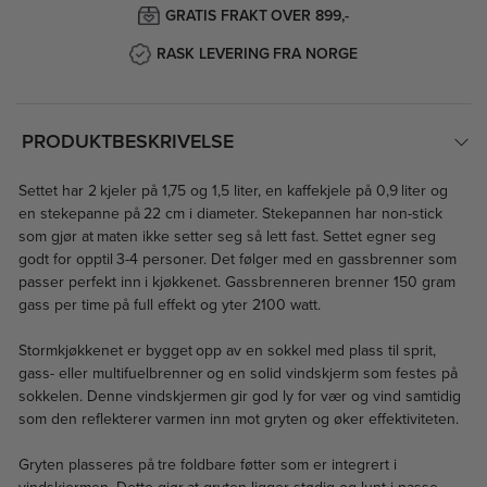
GRATIS FRAKT OVER 899,-
RASK LEVERING FRA NORGE
PRODUKTBESKRIVELSE
Settet har 2 kjeler på 1,75 og 1,5 liter, en kaffekjele på 0,9 liter og
en stekepanne på 22 cm i diameter. Stekepannen har non-stick
som gjør at maten ikke setter seg så lett fast. Settet egner seg
godt for opptil 3-4 personer. Det følger med en gassbrenner som
passer perfekt inn i kjøkkenet. Gassbrenneren brenner 150 gram
gass per time på full effekt og yter 2100 watt.
Stormkjøkkenet er bygget opp av en sokkel med plass til sprit,
gass- eller multifuelbrenner og en solid vindskjerm som festes på
sokkelen. Denne vindskjermen gir god ly for vær og vind samtidig
som den reflekterer varmen inn mot gryten og øker effektiviteten.
Gryten plasseres på tre foldbare føtter som er integrert i