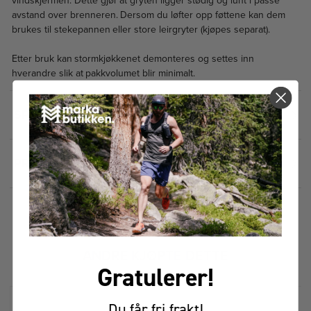
vindskjermen. Dette gjør at gryten ligger stødig og lunt i passe
avstand over brenneren. Dersom du løfter opp føttene kan dem
brukes til stekepannen eller store leirgryter (kjøpes separat).
Etter bruk kan stormkjøkkenet demonteres og settes inn
hverandre slik at pakkvolumet blir minimalt.
SPESIFIKASJONER
2
PRISHISTORIKK
FÅR VI FORESLÅ
ANDRE KJØPTE DETTE
Gratulerer!
Du får fri frakt!