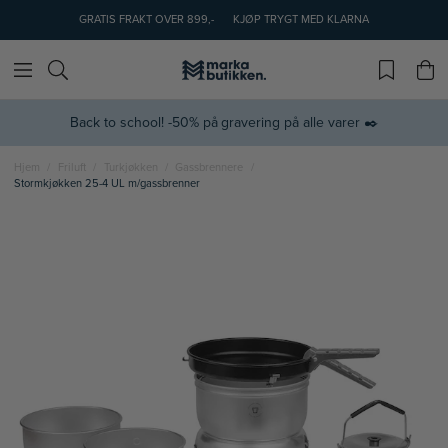
GRATIS FRAKT OVER 899,-
KJØP TRYGT MED KLARNA
Back to school! -50% på gravering på alle varer ✒️
Hjem
Friluft
Turkjøkken
Gassbrennere
Stormkjøkken 25-4 UL m/gassbrenner