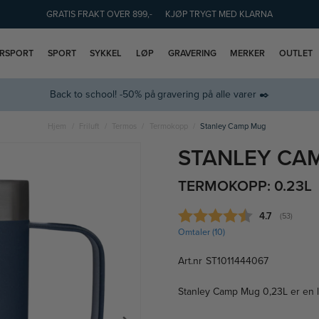
GRATIS FRAKT OVER 899,-
KJØP TRYGT MED KLARNA
ERSPORT
SPORT
SYKKEL
LØP
GRAVERING
MERKER
OUTLET
Back to school! -50% på gravering på alle varer ✒️
Hjem
Friluft
Termos
Termokopp
Stanley Camp Mug
STANLEY CA
TERMOKOPP: 0.23L
Gjennomsnitt
4.7
(
stemmer:
53
)
Omtaler (
10
)
Art.nr
ST1011444067
Stanley Camp Mug 0,23L er en 