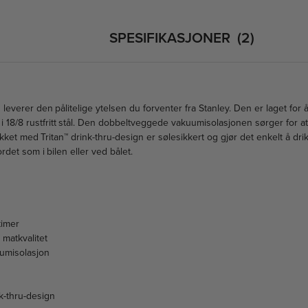
SPESIFIKASJONER
2
verer den pålitelige ytelsen du forventer fra Stanley. Den er laget for 
i 18/8 rustfritt stål. Den dobbeltveggede vakuumisolasjonen sørger for a
okket med Tritan™ drink-thru-design er sølesikkert og gjør det enkelt å dr
rdet som i bilen eller ved bålet.
timer
v matkvalitet
umisolasjon
k-thru-design