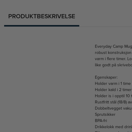
PRODUKTBESKRIVELSE
Everyday Camp Mug le
robust konstruksjon 
varm i flere timer. L
like godt på skrivebo
Egenskaper:
Holder varm i 1 time
Holder kald i 2 timer
Holder is i opptil 10 
Rustfritt stål (18/8) a
Dobbeltvegget vaku
Sprutsikker
BPA-fri
Drikkelokk med drin