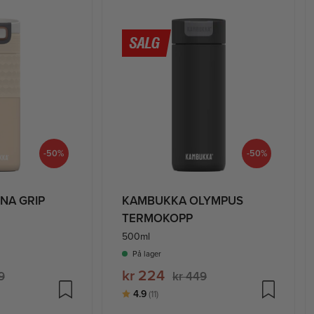
-50%
-50%
NA GRIP
KAMBUKKA OLYMPUS
TERMOKOPP
500ml
På lager
kr 224
9
kr 449
ige
Karakter:
av 5 mulige
4.9
(11)