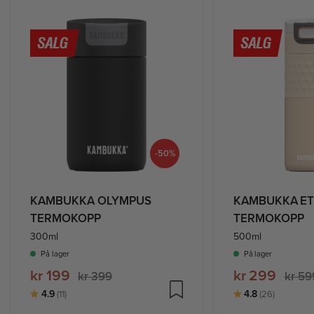
-50%
KAMBUKKA OLYMPUS
KAMBUKKA ET
TERMOKOPP
TERMOKOPP
300ml
500ml
På lager
På lager
kr 199
kr 299
kr 399
kr 59
Karakter:
av 5 mulige
Karakter:
av 5 mul
4.9
4.8
(11)
(26)