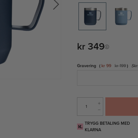
kr 349
Gravering
kr 99
kr 199
Skr
TRYGG BETALING MED
KLARNA