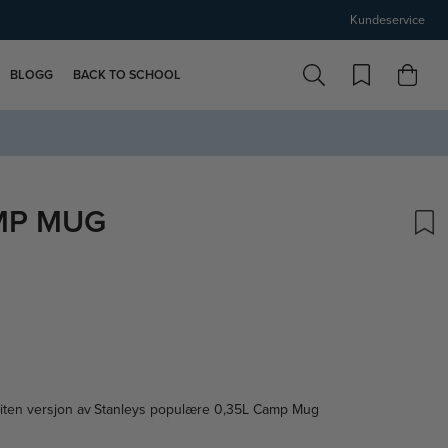
Kundeservice
BLOGG
BACK TO SCHOOL
MP MUG
skarakter:
liten versjon av Stanleys populære 0,35L Camp Mug