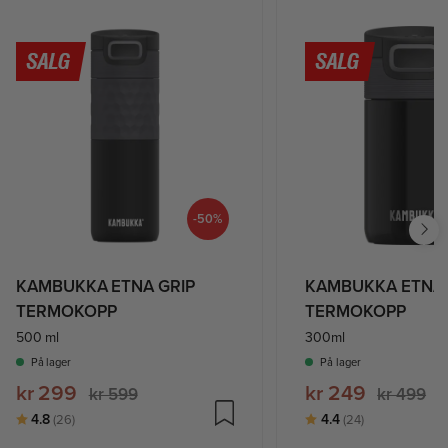
-50%
KAMBUKKA ETNA GRIP
KAMBUKKA ETNA
TERMOKOPP
TERMOKOPP
500 ml
300ml
På lager
På lager
kr 299
kr 249
kr 599
kr 499
Karakter:
av 5 mulige
Karakter:
av 5 mulige
4.8
4.4
(26)
(24)