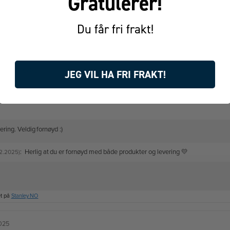
Gratulerer!
Du får fri frakt!
et på
Stanley NO
JEG VIL HA FRI FRAKT!
2025
ering. Veldig fornøyd :)
:
Herlig at du er fornøyd med både produkter og levering 💛
12.2025)
et på
Stanley NO
2025