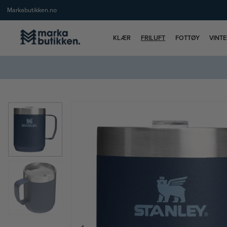
Markabutikken.no
KLÆR
FRILUFT
FOTTØY
VINT