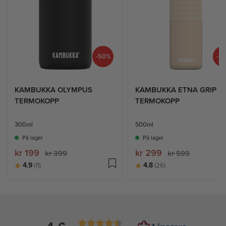
-50%
-5
KAMBUKKA OLYMPUS
KAMBUKKA ETNA GRIP
TERMOKOPP
TERMOKOPP
300ml
500ml
På lager
På lager
kr 199
kr 299
kr 399
kr 599
Karakter:
av 5 mulige
Karakter:
av 5 mulige
4.9
4.8
(11)
(26)