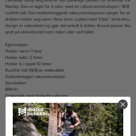
Everyday Camp Mug leverer den pålitelige ytelsen du forventer fra
Stanley. Den er laget for å vare, med en robust konstruksjon i 18/8
rustfritt stål. Den dobbeltveggede vakuumisolasjonen sørger for at
drikken holder seg varm i flere timer. Lokket med Tritan™ drink-thru-
design er sølesikkert og gjør det enkelt å drikke. Kruset passer like
godt på skrivebordet som i bilen eller ved bålet.
Egenskaper:
Holder varm i 1 time
Holder kald i 2 timer
Holder is i opptil 10 timer
Rustfritt stål (18/8) av matkvalitet
Dobbeltvegget vakuumisolasjon
Sprutsikker
BPA-fri
Drikkelokk med drink-thru-design
Tåler oppvaskmaskin
Mål:
Diameter: 7,9 cm
Høyde: 10,8 cm
Vekt: 310 g