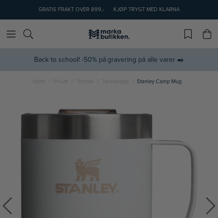
GRATIS FRAKT OVER 899,-
KJØP TRYGT MED KLARNA
Back to school! -50% på gravering på alle varer ✒️
Hjem
Friluft
Termos
Termokopp
Stanley Camp Mug