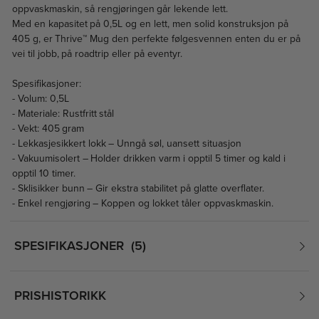
oppvaskmaskin, så rengjøringen går lekende lett.
Med en kapasitet på 0,5L og en lett, men solid konstruksjon på
405 g, er Thrive™ Mug den perfekte følgesvennen enten du er på
vei til jobb, på roadtrip eller på eventyr.
Spesifikasjoner:
- Volum: 0,5L
- Materiale: Rustfritt stål
- Vekt: 405 gram
- Lekkasjesikkert lokk – Unngå søl, uansett situasjon
- Vakuumisolert – Holder drikken varm i opptil 5 timer og kald i
opptil 10 timer.
- Sklisikker bunn – Gir ekstra stabilitet på glatte overflater.
- Enkel rengjøring – Koppen og lokket tåler oppvaskmaskin.
SPESIFIKASJONER
5
PRISHISTORIKK