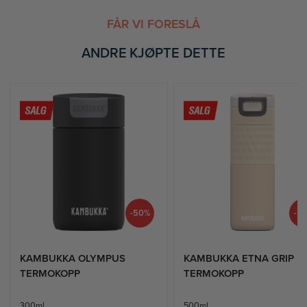
FÅR VI FORESLÅ
ANDRE KJØPTE DETTE
-50%
-5
KAMBUKKA OLYMPUS
KAMBUKKA ETNA GRIP
TERMOKOPP
TERMOKOPP
300ml
500ml