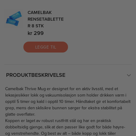
CAMELBAK
RENSETABLETTE
R 8 STK
kr 299
LEGGE TIL
PRODUKTBESKRIVELSE
Camelbak Thrive Mug er designet for en aktiv livsstil, med et
lekasjesikker lokk og vakuumisolasjon som holder drikken varm i
opptil 5 timer og kald i opptil 10 timer. Håndtaket gir et komfortabelt
grep, mens den sklisikre bunnen sørger for ekstra stabilitet på
glatte overflater.
Koppen er laget av robust rustfritt stål og har en praktisk
dobbeltsidig gjenge, slik at den passer like godt for både høyre-
og venstrehendte. Og best av alt – både kopp og lokk tåler