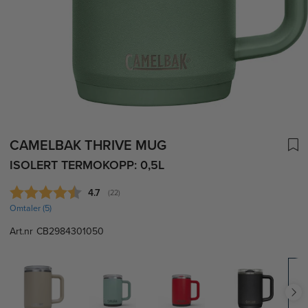
CAMELBAK THRIVE MUG
ISOLERT TERMOKOPP: 0,5L
Gjennomsnittskarakter:
4.7
(
stemmer:
22
)
Omtaler (
5
)
Art.nr
CB2984301050