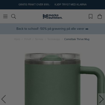
GRATIS FRAKT OVER 899,-
KJØP TRYGT MED KLARNA
Back to school! -50% på gravering på alle varer ✒️
Hjem
Friluft
Termos
Termokopp
Camelbak Thrive Mug