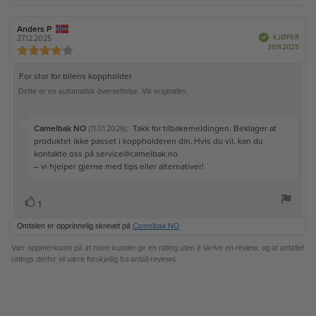
k
m
t
m
u
e
:
m
l
F
Anders P
O
r
i
V
KJØPER
o
27.12.2025
e
m
e
r
D
30.11.2025
r
t
g
K
i
r
f
a
f
a
i
e
a
s
t
e
a
l
r
r
O
For stor for bilens koppholder
t
o
t
e
a
f
t
d
m
Dette er en automatisk oversettelse. Vis originalen.
k
o
e
a
t
t
r
r
t
k
e
:
o
a
j
:
S
Camelbak NO
r
:
Takk for tilbakemeldingen. Beklager at
(11.01.2026)
l
ø
:
v
produktet ikke passet i koppholderen din. Hvis du vil, kan du
p
e
4
a
kontakte oss på service@camelbak.no
:
.
t
r
– vi hjelper gjerne med tips eller alternativer!
0
f
e
a
r
k
v
s
L
1
a
5
s
t
i
:
m
t
Omtalen er opprinnelig skrevet på
Camelbak NO
e
u
k
:
l
m
e
Vær oppmerksom på at noen kunder gir en rating uten å skrive en review, og at antallet
i
m
ratings derfor vil være forskjellig fra antall reviews.
r
g
e
e
r