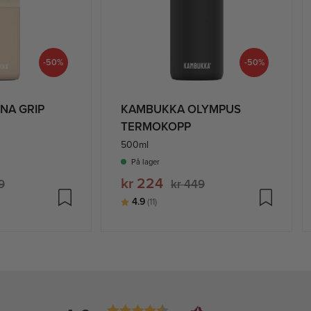
-50%
-50%
NA GRIP
KAMBUKKA OLYMPUS
TERMOKOPP
500ml
På lager
kr 224
9
kr 449
ige
Karakter:
av 5 mulige
4.9
(11)