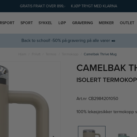
GRATIS FRAKT OVER 899,-
KJØP TRYGT MED KLARNA
ERSPORT
SPORT
SYKKEL
LØP
GRAVERING
MERKER
OUTLET
Back to school! -50% på gravering på alle varer ✒️
Hjem
Friluft
Termos
Termokopp
Camelbak Thrive Mug
CAMELBAK T
ISOLERT TERMOKOPP
Art.nr
CB2984201050
100% lekasjesikker termokopp som