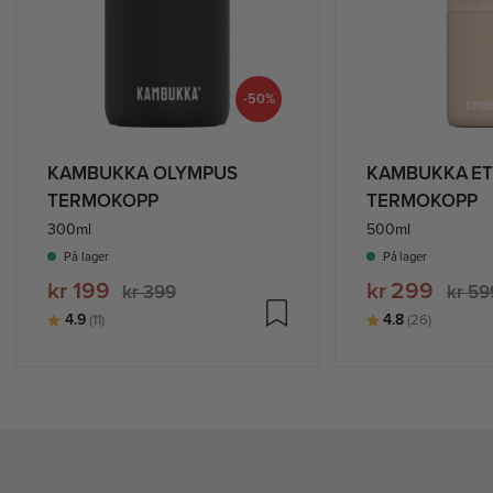
-50%
KAMBUKKA OLYMPUS
KAMBUKKA ET
TERMOKOPP
TERMOKOPP
300ml
500ml
På lager
På lager
kr 199
kr 299
kr 399
kr 59
Karakter:
av 5 mulige
Karakter:
av 5 mul
4.9
4.8
(11)
(26)