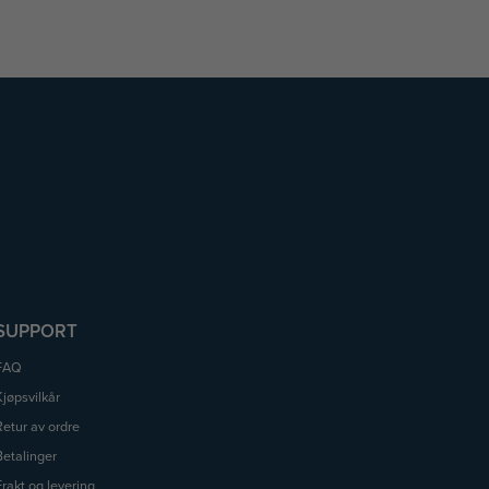
SUPPORT
FAQ
Kjøpsvilkår
Retur av ordre
Betalinger
Frakt og levering