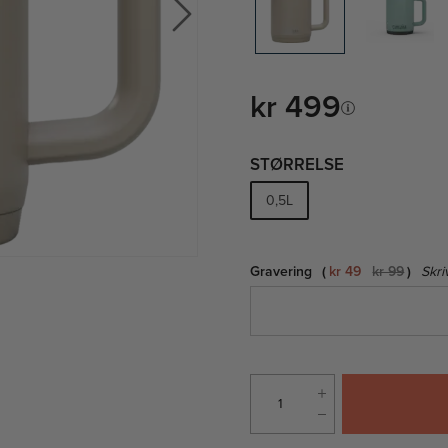
kr 499
STØRRELSE
0,5L
Gravering
kr 49
kr 99
Skri