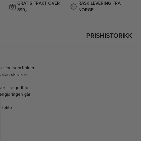
GRATIS FRAKT OVER
RASK LEVERING FRA
899,-
NORGE
PRISHISTORIKK
olasjon som holder
s den sklisikre
ser like godt for
rengjøringen går
erfekte