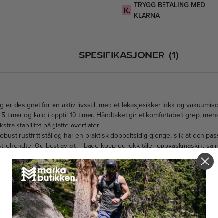
TRYGG BETALING MED
KLARNA
SPESIFIKASJONER
1
er designet for en aktiv livsstil, med et lekasjesikker lokk og vakuumis
 5 timer og kald i opptil 10 timer. Håndtaket gir et komfortabelt grep, men
tra stabilitet på glatte overflater.
bust rustfritt stål og har en praktisk dobbeltsidig gjenge, slik at den pas
trehendte. Og best av alt – både kopp og lokk tåler oppvaskmaskin, så 
 0,5L og en lett, men solid konstruksjon på 405 g, er Thrive™ Mug den p
 er på vei til jobb, på roadtrip eller på eventyr.
stål