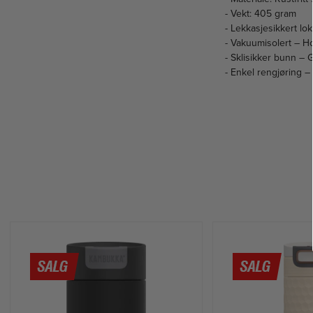
- Vekt: 405 gram
- Lekkasjesikkert lo
- Vakuumisolert – Hol
- Sklisikker bunn – Gi
- Enkel rengjøring 