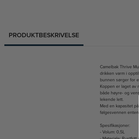
PRODUKTBESKRIVELSE
Camelbak Thrive Mug 
drikken varm i opptil
bunnen sørger for eks
Koppen er laget av ro
både høyre- og vens
lekende lett.
Med en kapasitet på
følgesvennen enten du
Spesifikasjoner:
- Volum: 0,5L
- Materiale: Rustfritt 