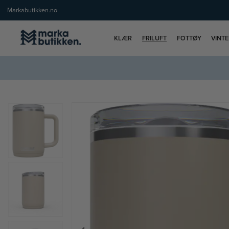
Markabutikken.no
KLÆR
FRILUFT
FOTTØY
VINT