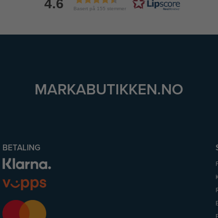
4.6
Basert på 155 stemmer
MARKABUTIKKEN.NO
BETALING