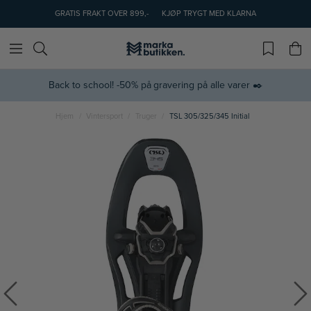
GRATIS FRAKT OVER 899,-
KJØP TRYGT MED KLARNA
Back to school! -50% på gravering på alle varer ✒️
Hjem
Vintersport
Truger
TSL 305/325/345 Initial