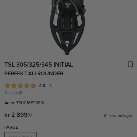
TSL 305/325/345 INITIAL
PERFEKT ALLROUNDER
Gjennomsnittskarakter:
4.8
(
stemmer:
6
)
Omtaler (
1
)
Art.nr
TS0016F2685L-
kr 2 899
Ikke på lager
FARGE