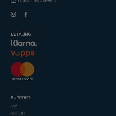
service@markabutikken.no
BETALING
SUPPORT
FAQ
Kjøpsvilkår