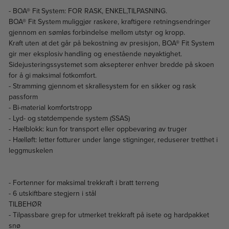
- BOA® Fit System: FOR RASK, ENKEL,TILPASNING.
BOA® Fit System muliggjør raskere, kraftigere retningsendringer
gjennom en sømløs forbindelse mellom utstyr og kropp.
Kraft uten at det går på bekostning av presisjon, BOA® Fit System
gir mer eksplosiv handling og enestående nøyaktighet.
Sidejusteringssystemet som aksepterer enhver bredde på skoen
for å gi maksimal fotkomfort.
- Stramming gjennom et skrallesystem for en sikker og rask
passform
- Bi-material komfortstropp
- Lyd- og støtdempende system (SSAS)
- Hælblokk: kun for transport eller oppbevaring av truger
- Hælløft: letter fotturer under lange stigninger, reduserer tretthet i
leggmuskelen
- Fortenner for maksimal trekkraft i bratt terreng
- 6 utskiftbare stegjern i stål
TILBEHØR
- Tilpassbare grep for utmerket trekkraft på isete og hardpakket
snø