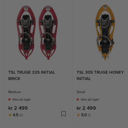
TSL TRUGE 325 INITIAL
TSL 305 TRUGE HONEY
BRICK
INITIAL
Medium
Small
Ikke på lager
Ikke på lager
kr 2 499
kr 2 499
Karakter:
av 5 mulige
Karakter:
av 5 mulige
4.5
5.0
(6)
(1)