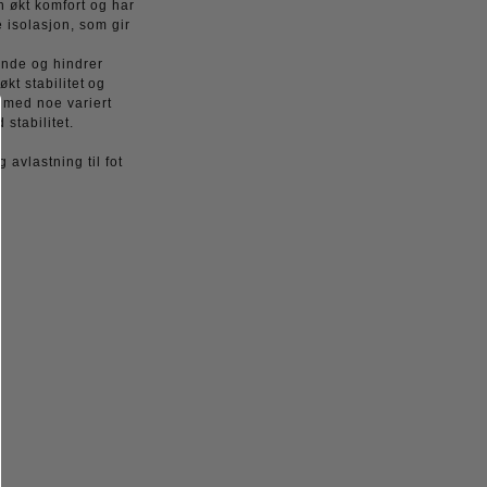
en økt komfort og har
e isolasjon, som gir
nde og hindrer
t stabilitet og
r med noe variert
stabilitet.
 avlastning til fot