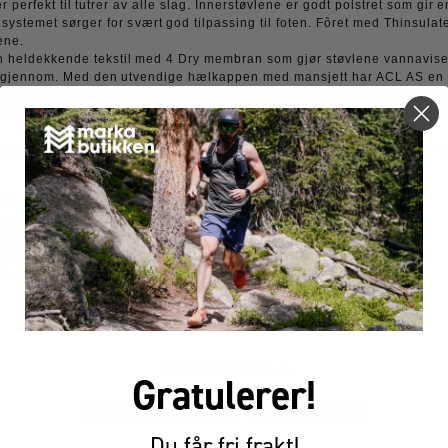
 perfekt til tutrer av alle slag. Innerstøvlene er godt polstret som gir 
esystemet sørger for svært god tilpassing til foten. Fôret med Thinsulat
ene.
n heldekkende tekstil med 4 Dry membran som gjør støvlene vannavise
 gjennom. Med den utvendige hælkappen med mansjett har ACL AS en øk
g foten. Dette bidrar til bedre skikontroll i utforkjøringen og på de dage
med den egenutviklede Alpina sålen for en god klassisk fleks med god 
tøvel for juniorer som ønsker komfort på turen og søker bedre støtte og
kt stabilitet og støtte
turgåere og mosjonister
l og varm, med god passform
ventilerende overdel, 4 Dry membran
ivå fra nybegynner til øvet
FÅR VI FORESLÅ
Gratulerer!
ANDRE KJØPTE DETTE
Du får fri frakt!