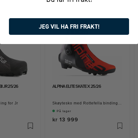
JEG VIL HA FRI FRAKT!
I JR 25/26
ALPINA ELITE SKATE X 25/26
ing for Jr
Skøytesko med Rottefella bindingssystem
På lager
kr 13 999