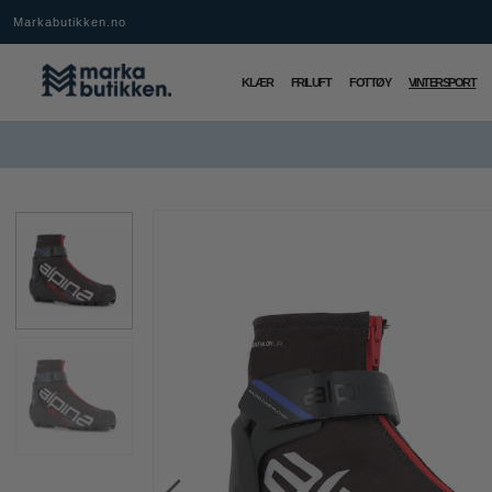
Markabutikken.no
KLÆR
FRILUFT
FOTTØY
VINTERSPORT