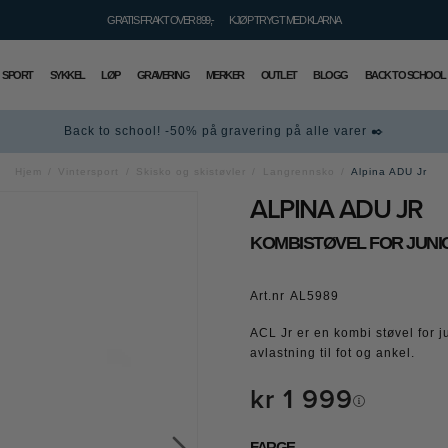
GRATIS FRAKT OVER 899,-
KJØP TRYGT MED KLARNA
SPORT
SYKKEL
LØP
GRAVERING
MERKER
OUTLET
BLOGG
BACK TO SCHOOL
Back to school! -50% på gravering på alle varer ✒️
Hjem
Vintersport
Skisko og skistøvler
Langrennsko
Alpina ADU Jr
ALPINA ADU JR
KOMBISTØVEL FOR JUNI
Art.nr
AL5989
ACL Jr er en kombi støvel for 
avlastning til fot og ankel.
kr 1 999