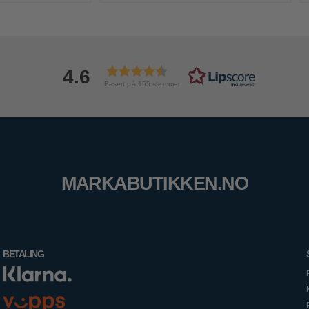
4.6
Basert på 155 stemmer
MARKABUTIKKEN.NO
BETALING