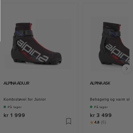
ALPINA ADU JR
ALPINA ASK
Kombistøvel for Junior
Behagelig og varm skø
På lager
På lager
kr 1 999
kr 3 499
Karakter:
(6)
av 5 mulige
4.8