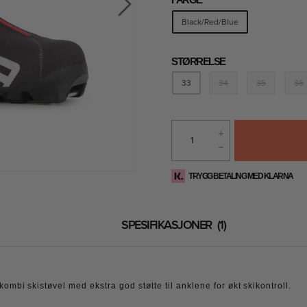
FARGE
Black/Red/Blue
STØRRELSE
33
34
35
36
TRYGG BETALING MED KLARNA
SPESIFIKASJONER
1
kombi skistøvel med ekstra god støtte til anklene for økt skikontroll.