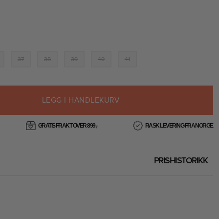
37
38
39
40
41
LEGG I HANDLEKURV
GRATIS FRAKT OVER 899,-
RASK LEVERING FRA NORGE
PRISHISTORIKK