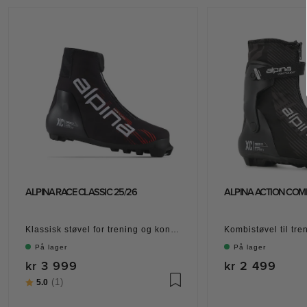
ALPINA RACE CLASSIC 25/26
ALPINA ACTION COMB
Klassisk støvel for trening og konkurranse
Kombistøvel til tren
På lager
På lager
kr 3 999
kr 2 499
Karakter:
(1)
av 5 mulige
5.0