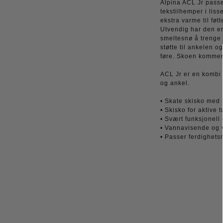
Alpina ACL Jr passer
tekstilhemper i liss
ekstra varme til føtt
Utvendig har den e
smeltesnø å trenge
støtte til ankelen o
føre. Skoen kommer 
ACL Jr er en kombi s
og ankel.
• Skate skisko med ø
• Skisko for aktive 
• Svært funksjonel
• Vannavisende og 
• Passer ferdighetsn