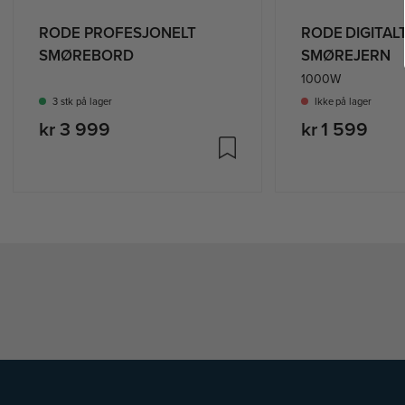
RODE PROFESJONELT
RODE DIGITAL
SMØREBORD
SMØREJERN
1000W
3 stk på lager
Ikke på lager
kr 3 999
kr 1 599