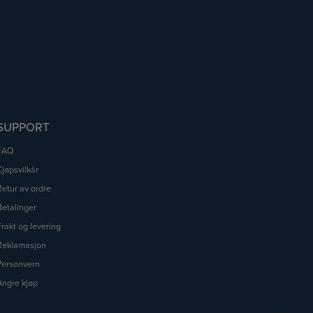
SUPPORT
FAQ
Kjøpsvilkår
Retur av ordre
Betalinger
Frakt og levering
Reklamasjon
Personvern
Angre kjøp