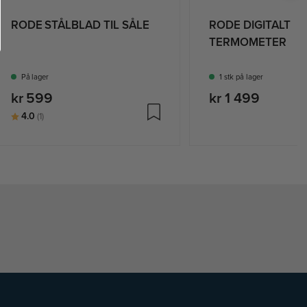
RODE STÅLBLAD TIL SÅLE
RODE DIGITALT
TERMOMETER
På lager
1 stk på lager
kr 599
kr 1 499
Karakter:
av 5 mulige
4.0
(1)