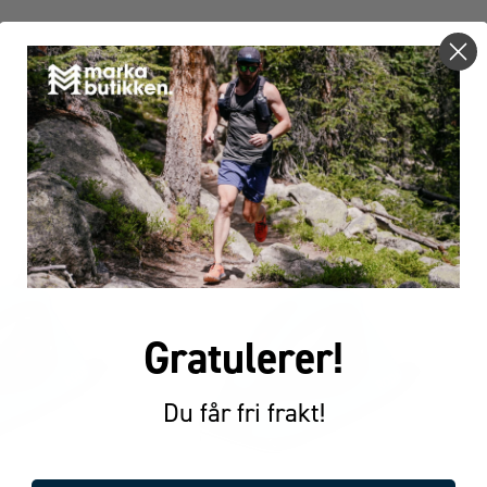
FÅR VI FORESLÅ
ANDRE KJØPTE DETTE
Gratulerer!
Du får fri frakt!