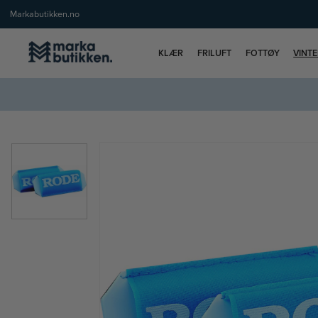
Markabutikken.no
KLÆR
FRILUFT
FOTTØY
VINT