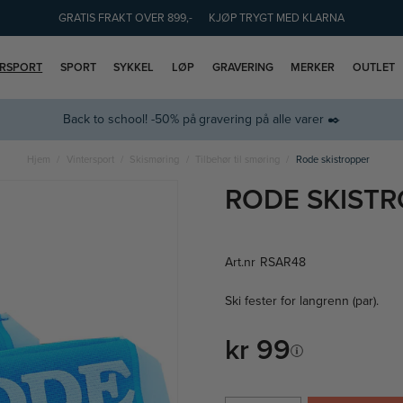
GRATIS FRAKT OVER 899,-
KJØP TRYGT MED KLARNA
ERSPORT
SPORT
SYKKEL
LØP
GRAVERING
MERKER
OUTLET
Back to school! -50% på gravering på alle varer ✒️
Hjem
Vintersport
Skismøring
Tilbehør til smøring
Rode skistropper
RODE SKIST
Art.nr
RSAR48
Ski fester for langrenn (par).
kr 99