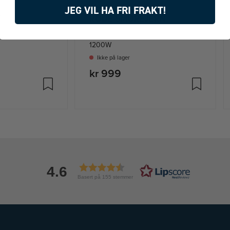
JEG VIL HA FRI FRAKT!
T
RODE SMØREJERN
1200W
Ikke på lager
kr 999
4.6
Basert på 155 stemmer