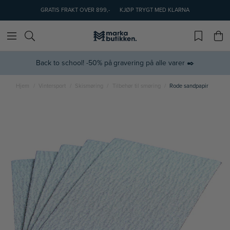
GRATIS FRAKT OVER 899,-
KJØP TRYGT MED KLARNA
Back to school! -50% på gravering på alle varer ✒️
Hjem
Vintersport
Skismøring
Tilbehør til smøring
Rode sandpapir