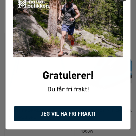
FÅR VI FORESLÅ
ANDRE KJØPTE DETTE
Gratulerer!
Du får fri frakt!
RODE PROFESJONELT
RODE DIGITALT SMØREJ
JEG VIL HA FRI FRAKT!
SMØREBORD
1000W