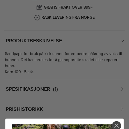
GRATIS FRAKT OVER 899,-
RASK LEVERING FRA NORGE
PRODUKTBESKRIVELSE
Sandpapir for bruk på kick-sonen for en bedre påføring av voks til
bunnen. Det kan brukes for å gjenopprette skadet eller reparert
bunn.
Korn 100 - 5 stk.
SPESIFIKASJONER
1
PRISHISTORIKK