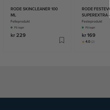
RODE SKINCLEANER 100
RODE FESTEV
ML
SUPEREXTRA -3
Felleprodukt
Festeprodukt
På lager
På lager
kr 229
kr 169
Karakter:
av 5 muli
4.0
(2)