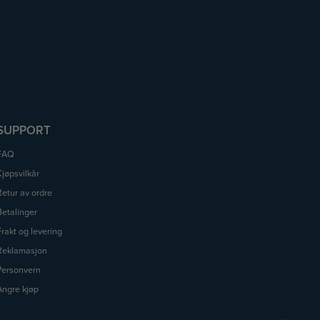
SUPPORT
FAQ
Kjøpsvilkår
Retur av ordre
Betalinger
Frakt og levering
Reklamasjon
Personvern
Angre kjøp