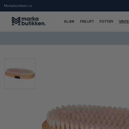
Markabutikken.no
KLÆR
FRILUFT
FOTTØY
VINT