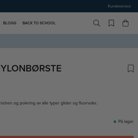
Kundeservice
BLOGG
BACK TO SCHOOL
NYLONBØRSTE
nishen og polering av alle typer glider og fluorvoks.
På lager