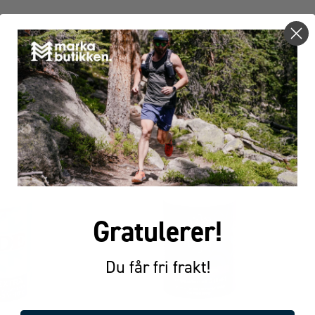
FÅR VI FORESLÅ
ANDRE KJØPTE DETTE
Gratulerer!
Du får fri frakt!