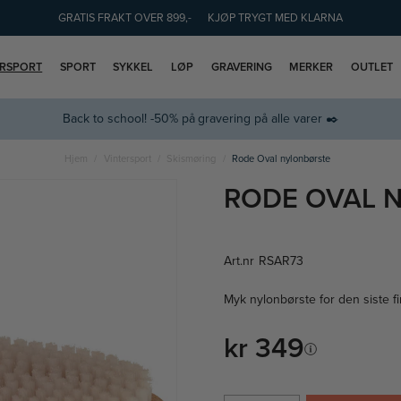
GRATIS FRAKT OVER 899,-
KJØP TRYGT MED KLARNA
ERSPORT
SPORT
SYKKEL
LØP
GRAVERING
MERKER
OUTLET
Back to school! -50% på gravering på alle varer ✒️
Hjem
Vintersport
Skismøring
Rode Oval nylonbørste
RODE OVAL 
Art.nr
RSAR73
Myk nylonbørste for den siste fi
kr 349