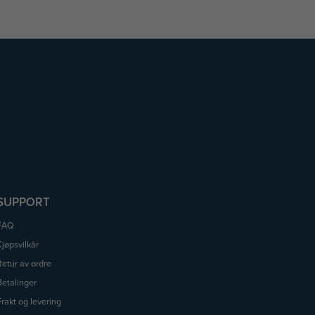
SUPPORT
FAQ
Kjøpsvilkår
Retur av ordre
Betalinger
Frakt og levering