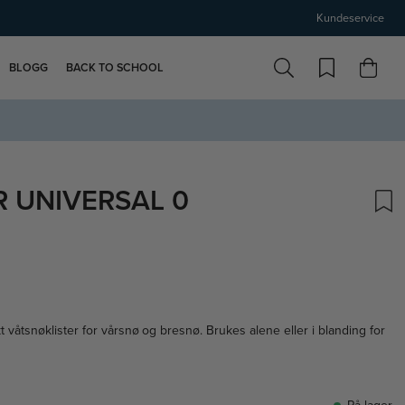
Kundeservice
BLOGG
BACK TO SCHOOL
R UNIVERSAL 0
t våtsnøklister for vårsnø og bresnø. Brukes alene eller i blanding for