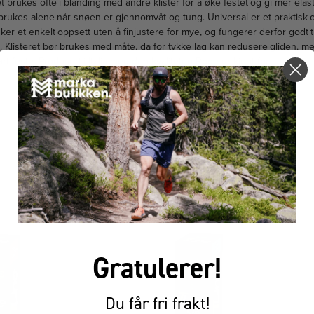
t brukes ofte i blanding med andre klister for å øke festet og gi mer elast
rukes alene når snøen er gjennomvåt og tung. Universal er et praktisk o
sker et enkelt oppsett uten å finjustere for mye, og fungerer derfor godt t
re. Klisteret bør brukes med måte, da for tykke lag kan redusere gliden, men
art feste. Produsert i Italia med den kvaliteten Rode er kjent for.
FÅR VI FORESLÅ
ANDRE KJØPTE DETTE
Gratulerer!
Du får fri frakt!