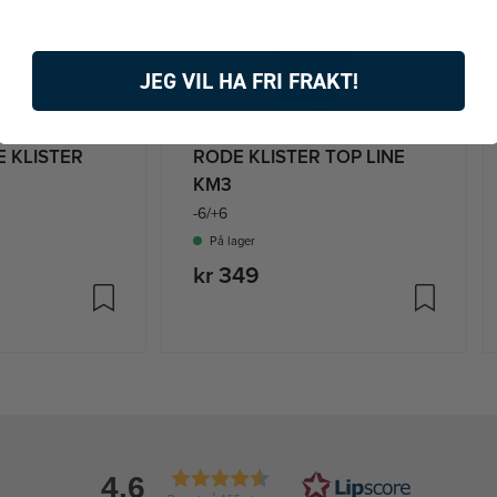
JEG VIL HA FRI FRAKT!
E KLISTER
RODE KLISTER TOP LINE
KM3
-6/+6
På lager
kr 349
4.6