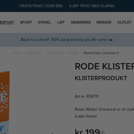
GRATIS FRAKT OVER 899,-
KJØP TRYGT MED KLARNA
ERSPORT
SPORT
SYKKEL
LØP
GRAVERING
MERKER
OUTLET
Back to school! -50% på gravering på alle varer ✒️
Hjem
Vintersport
Skismøring
Klister
Rode Klister Universal 0
RODE KLISTE
KLISTERPRODUKT
Art.nr
RSK70
Rode Klister Universal er et myk
å øke festet.
kr 199