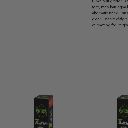
rundt null grader. De
føre, men kan også b
alternativ når du øn
økter i stabilt våtfø
et trygt og forutsigb