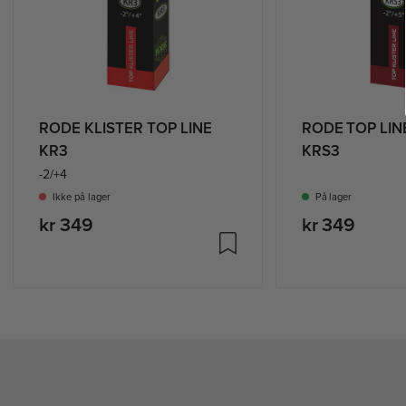
RODE KLISTER TOP LINE
RODE TOP LIN
KR3
KRS3
-2/+4
Ikke på lager
På lager
kr 349
kr 349