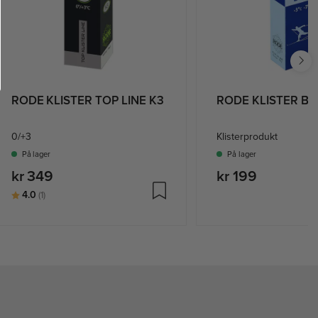
RODE KLISTER TOP LINE K3
RODE KLISTER BLÅ
0/+3
Klisterprodukt
På lager
På lager
kr 349
kr 199
Karakter:
av 5 mulige
4.0
(1)