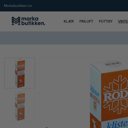
Markabutikken.no
KLÆR
FRILUFT
FOTTØY
VINT