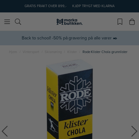
GRATIS FRAKT OVER 899,-
KJØP TRYGT MED KLARNA
Back to school! -50% på gravering på alle varer ✒️
Hjem
Vintersport
Skismøring
Klister
Rode Klister Chola grunnlister