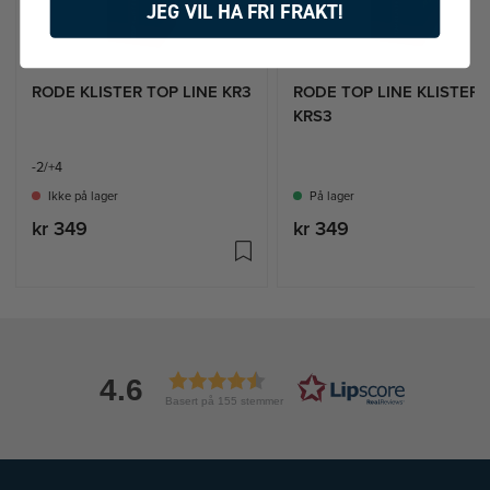
JEG VIL HA FRI FRAKT!
RODE KLISTER TOP LINE KR3
RODE TOP LINE KLISTER
KRS3
-2/+4
Ikke på lager
På lager
kr 349
kr 349
4.6
Basert på 155 stemmer