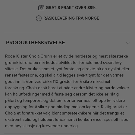
GRATIS FRAKT OVER 899,-
RASK LEVERING FRA NORGE
PRODUKTBESKRIVELSE
Rode Klister Chola Grunn er et av de hardeste og mest slitesterke
grunnklistrene på markedet, utviklet for forhold med svært høy
slitasje. Det brukes som et tynt første lag direkte på en nyslipt eller
renset festesone, og skal alltid legges svært tynt før det varmes
godt inn i sålen ved cirka 110 grader for å sikre maksimal
forankring. Chola er så hardt at både andre klister og harde vokser
kan ha utfordringer med å feste seg dersom det ikke er riktig
påført og temperert, og det bør derfor varmes lett opp før videre
oppbygning for å sikre god binding mellom lagene. Riktig brukt er
Chola et foretrukket valg blant smøreteknikere når det trengs et
ekstremt solid og holdbart fundament i konkurranse, spesielt i spor
med høy slitasje og krevende underlag.