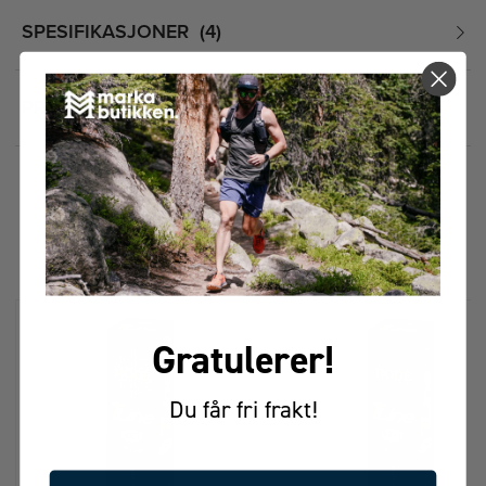
SPESIFIKASJONER
4
PRISHISTORIKK
FÅR VI FORESLÅ
ANDRE KJØPTE DETTE
Gratulerer!
Du får fri frakt!