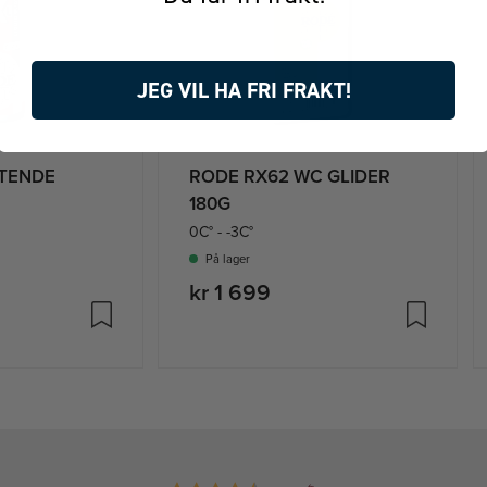
JEG VIL HA FRI FRAKT!
YTENDE
RODE RX62 WC GLIDER
180G
0C° - -3C°
På lager
kr 1 699