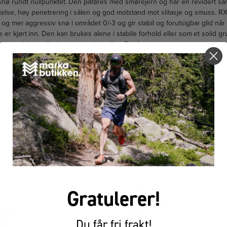
snø rundt nullpunktet. Den påføres med smørejern og har en revidert 
else, høy penetrering i sålen og god motstand mot slitasje og smuss. RX
og mer aggressiv snø i området 0/-3 og gir stabil og forutsigbar glid når 
er kjørt inn. Den kan brukes alene i stabile forhold eller som et solid g
okkprodukter når det kreves ekstra fart. For fersk og ny snø i samme t
rendyrket konkurranseglider for varme dager med omdannet og teknisk
FÅR VI FORESLÅ
ANDRE KJØPTE DETTE
Gratulerer!
Du får fri frakt!