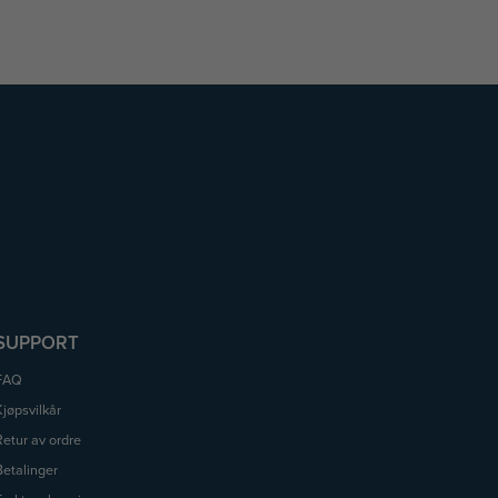
SUPPORT
FAQ
Kjøpsvilkår
Retur av ordre
Betalinger