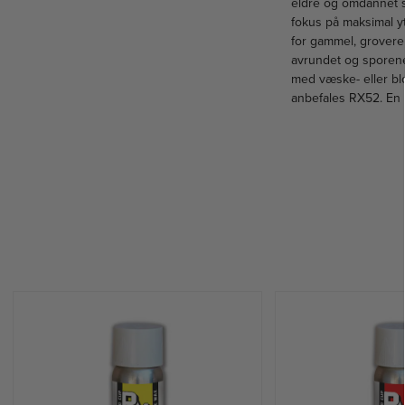
eldre og omdannet 
fokus på maksimal yt
for gammel, grovere 
avrundet og sporene 
med væske- eller bl
anbefales RX52. En 