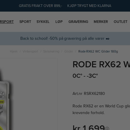
GRATIS FRAKT OVER 899,-
KJØP TRYGT MED KLARNA
ERSPORT
SPORT
SYKKEL
LØP
GRAVERING
MERKER
OUTLET
Back to school! -50% på gravering på alle varer ✒️
Hjem
Vintersport
Skismøring
Glider
Rode RX62 WC Glider 180g
RODE RX62 W
0C° - -3C°
Art.nr
RSRX62180
Rode RX62 er en World Cup glider
krevende forhold.
kr 1 699