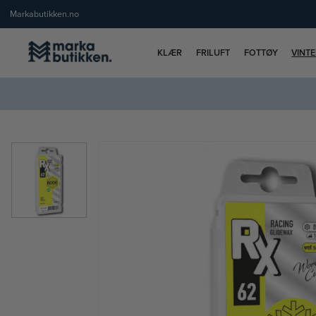
Markabutikken.no
KLÆR
FRILUFT
FOTTØY
VINT