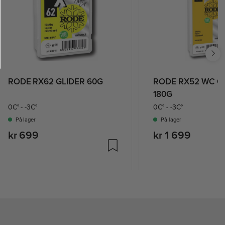
RODE RX62 GLIDER 60G
RODE RX52 WC G
180G
0C° - -3C°
0C° - -3C°
På lager
På lager
kr 699
kr 1 699