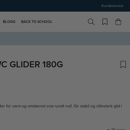
Kundeservice
BLOGG
BACK TO SCHOOL
C GLIDER 180G
 for varm og omdannet snø rundt null. Gir stabil og slitesterk glid i