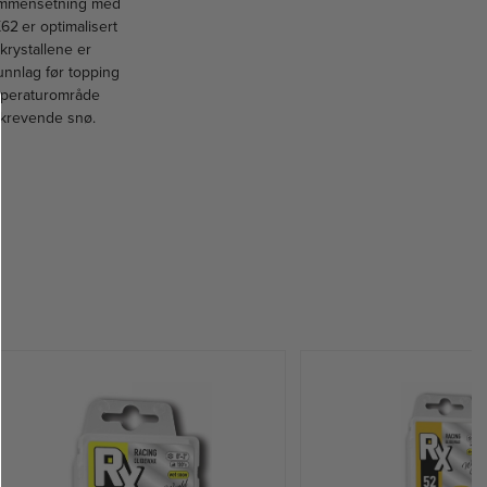
sammensetning med
62 er optimalisert
krystallene er
runnlag før topping
emperaturområde
 krevende snø.