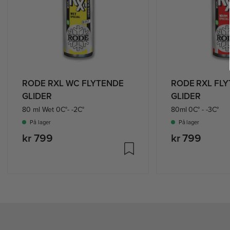
RODE RXL WC FLYTENDE
RODE RXL FL
GLIDER
GLIDER
80 ml Wet 0C°- -2C°
80ml 0C° - -3C°
På lager
På lager
kr 799
kr 799