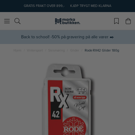
GRATIS FRAKT OVER 899,-
KJØP TRYGT MED KLARNA
Back to school! -50% på gravering på alle varer ✒️
Hjem
Vintersport
Skismøring
Glider
Rode RX42 Glider 180g