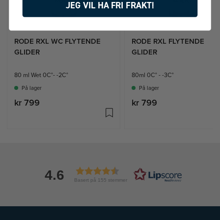
JEG VIL HA FRI FRAKT!
RODE RXL WC FLYTENDE
RODE RXL FLYTENDE
GLIDER
GLIDER
80 ml Wet 0C°- -2C°
80ml 0C° - -3C°
På lager
På lager
kr 799
kr 799
4.6
Basert på 155 stemmer