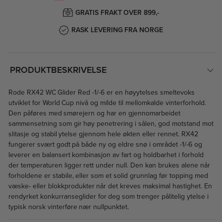
GRATIS FRAKT OVER 899,-
RASK LEVERING FRA NORGE
PRODUKTBESKRIVELSE
Rode RX42 WC Glider Red -1/-6 er en høyytelses smeltevoks
utviklet for World Cup nivå og milde til mellomkalde vinterforhold.
Den påføres med smørejern og har en gjennomarbeidet
sammensetning som gir høy penetrering i sålen, god motstand mot
slitasje og stabil ytelse gjennom hele økten eller rennet. RX42
fungerer svært godt på både ny og eldre snø i området -1/-6 og
leverer en balansert kombinasjon av fart og holdbarhet i forhold
der temperaturen ligger rett under null. Den kan brukes alene når
forholdene er stabile, eller som et solid grunnlag før topping med
væske- eller blokkprodukter når det kreves maksimal hastighet. En
rendyrket konkurranseglider for deg som trenger pålitelig ytelse i
typisk norsk vinterføre nær nullpunktet.