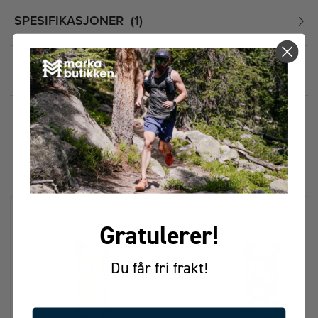
SPESIFIKASJONER
1
PRISHISTORIKK
FÅR VI FORESLÅ
ANDRE KJØPTE DETTE
Gratulerer!
Du får fri frakt!