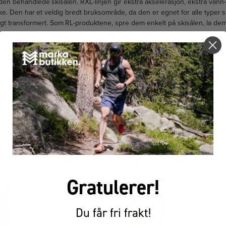
en behandlede skisålen. RXL-linjen gir ekstra akselerasjon, ekstra vann
rke. Den har et veldig bredt bruksområde, da den er egnet for alle typer sn
tungt transformert. Som RL-produktene, spre dem enkelt på skisålen, la dem
em.
FÅR VI FORESLÅ
ANDRE KJØPTE DETTE
Gratulerer!
Du får fri frakt!