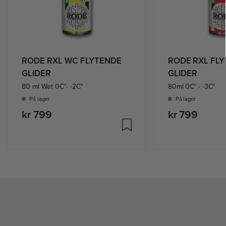
RODE RXL WC FLYTENDE
RODE RXL FL
GLIDER
GLIDER
80 ml Wet 0C°- -2C°
80ml 0C° - -3C°
På lager
På lager
kr 799
kr 799