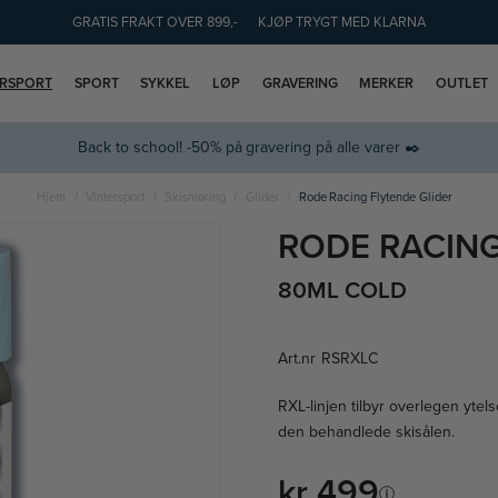
GRATIS FRAKT OVER 899,-
KJØP TRYGT MED KLARNA
ERSPORT
SPORT
SYKKEL
LØP
GRAVERING
MERKER
OUTLET
Back to school! -50% på gravering på alle varer ✒️
Hjem
Vintersport
Skismøring
Glider
Rode Racing Flytende Glider
RODE RACING
80ML COLD
Art.nr
RSRXLC
RXL-linjen tilbyr overlegen ytel
den behandlede skisålen.
kr 499