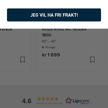
JEG VIL HA FRI FRAKT!
YTENDE
RODE RX62 WC GLIDER
180G
0C° - -3C°
På lager
kr 1 699
4.6
Basert på 155 stemmer