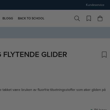
Kundeservice
BLOGG
BACK TO SCHOOL
 FLYTENDE GLIDER
se takket være bruken av fluorfrie tilsetningsstoffer som øker gliden på