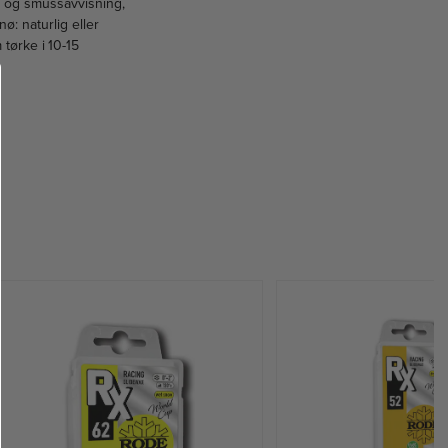
- og smussavvisning,
ø: naturlig eller
 tørke i 10-15