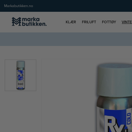
Markabutikken.no
KLÆR
FRILUFT
FOTTØY
VINT