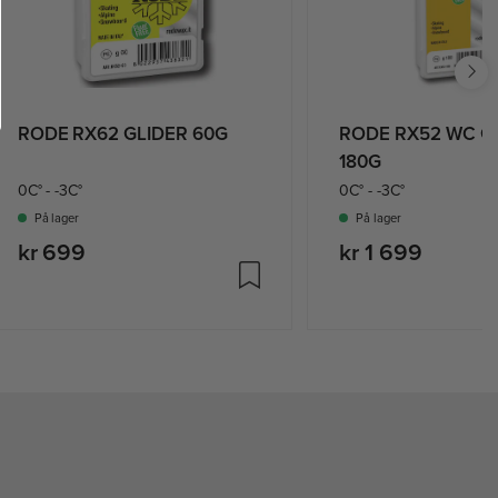
RODE RX62 GLIDER 60G
RODE RX52 WC G
180G
0C° - -3C°
0C° - -3C°
På lager
På lager
kr 699
kr 1 699