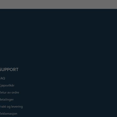
SUPPORT
FAQ
Kjøpsvilkår
Retur av ordre
Betalinger
Frakt og levering
Reklamasjon