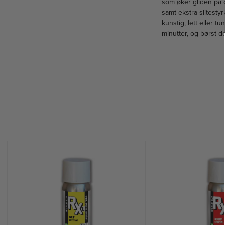
som øker gliden på d
samt ekstra slitesty
kunstig, lett eller 
minutter, og børst d