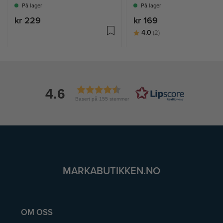
På lager
På lager
kr 229
kr 169
Karakter:
av 5 mulige
4.0
(2)
4.6
Basert på 155 stemmer
MARKABUTIKKEN.NO
OM OSS