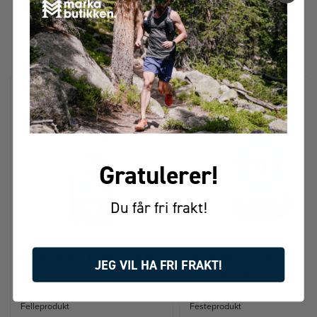
FÅR VI FORESLÅ
ANDRE KJØPTE DETTE
Gratulerer!
Du får fri frakt!
RODE SKINCLEANER 100 ML
RODE FESTEVOKS BLÅ
JEG VIL HA FRI FRAKT!
SUPEREXTRA -3/-10
Felleprodukt
Festeprodukt