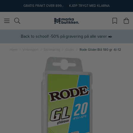
GRATIS FRAKT OVER 899,-
KJØP TRYGT MED KLARNA
Back to school! -50% på gravering på alle varer ✒️
Hjem
Vintersport
Skismøring
Glider
Rode Glider Blå 180 gr -6/-12