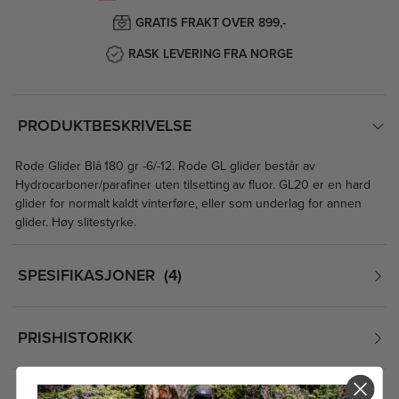
GRATIS FRAKT OVER 899,-
RASK LEVERING FRA NORGE
PRODUKTBESKRIVELSE
Rode Glider Blå 180 gr -6/-12. Rode GL glider består av
Hydrocarboner/parafiner uten tilsetting av fluor. GL20 er en hard
glider for normalt kaldt vinterføre, eller som underlag for annen
glider. Høy slitestyrke.
SPESIFIKASJONER
4
PRISHISTORIKK