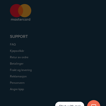
SUPPORT
FAQ
Kjøpsvilkår
Retur av ordre
Betalinger
Frakt og levering
Reklamasjon
Personvern
Angre kjøp