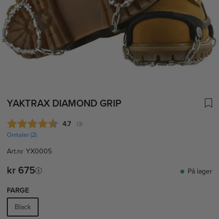
YAKTRAX DIAMOND GRIP
Gjennomsnittskarakter:
4.7
(
stemmer:
3
)
Omtaler (
2
)
Art.nr
YX0005
kr 675
På lager
FARGE
Black