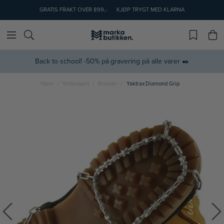
GRATIS FRAKT OVER 899,-
KJØP TRYGT MED KLARNA
Back to school! -50% på gravering på alle varer ✒️
Hjem
Vintersport
Brodder
Yaktrax Diamond Grip