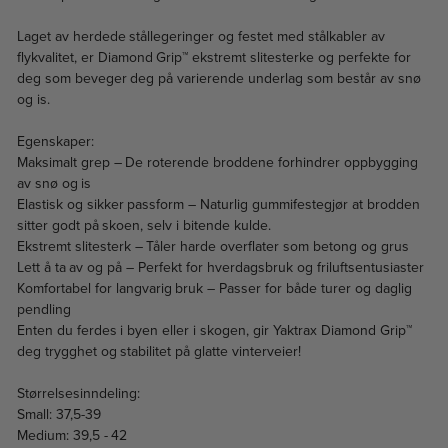
Laget av herdede stållegeringer og festet med stålkabler av
flykvalitet, er Diamond Grip™ ekstremt slitesterke og perfekte for
deg som beveger deg på varierende underlag som består av snø
og is.
Egenskaper:
Maksimalt grep – De roterende broddene forhindrer oppbygging
av snø og is
Elastisk og sikker passform – Naturlig gummifestegjør at brodden
sitter godt på skoen, selv i bitende kulde.
Ekstremt slitesterk – Tåler harde overflater som betong og grus
Lett å ta av og på – Perfekt for hverdagsbruk og friluftsentusiaster
Komfortabel for langvarig bruk – Passer for både turer og daglig
pendling
Enten du ferdes i byen eller i skogen, gir Yaktrax Diamond Grip™
deg trygghet og stabilitet på glatte vinterveier!
Størrelsesinndeling:
Small: 37,5-39
Medium: 39,5 - 42