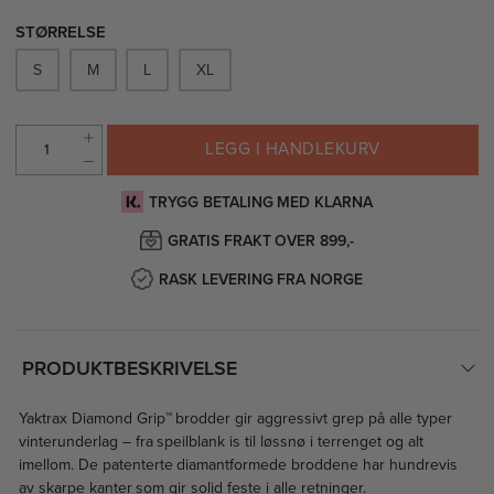
STØRRELSE
S
M
L
XL
LEGG I HANDLEKURV
TRYGG BETALING MED KLARNA
GRATIS FRAKT OVER 899,-
RASK LEVERING FRA NORGE
PRODUKTBESKRIVELSE
Yaktrax Diamond Grip™ brodder gir aggressivt grep på alle typer
vinterunderlag – fra speilblank is til løssnø i terrenget og alt
imellom. De patenterte diamantformede broddene har hundrevis
av skarpe kanter som gir solid feste i alle retninger.