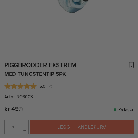
PIGGBRODDER EKSTREM
MED TUNGSTENTIP 5PK
Gjennomsnittskarakter:
5.0
(
stemmer:
1
)
Art.nr
NG6003
kr 49
På lager
LEGG I HANDLEKURV