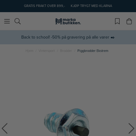
GRATIS FRAKT OVER 899,-
KJØP TRYGT MED KLARNA
Back to school! -50% på gravering på alle varer ✒️
Hjem
Vintersport
Brodder
Piggbrodder Ekstrem