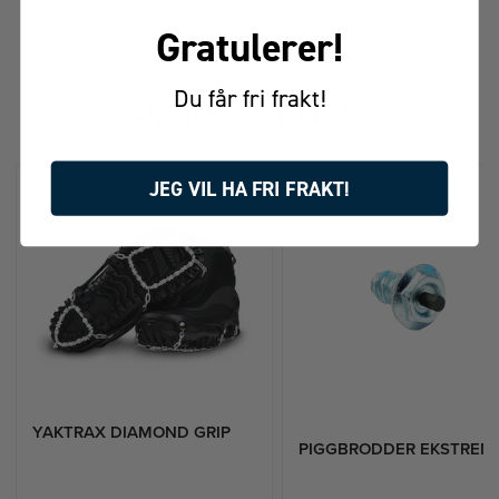
v
Gratulerer!
5
m
FÅR VI FORESLÅ
u
Du får fri frakt!
l
ANDRE KJØPTE DETTE
i
g
e
JEG VIL HA FRI FRAKT!
YAKTRAX DIAMOND GRIP
PIGGBRODDER EKSTREM