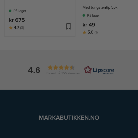
Med tungstentip 5pk
På lager
På lager
kr 675
kr 49
Karakter:
av 5 mulige
4.7
(3)
Karakter:
av 5 mulige
5.0
(1)
4.6
Basert på 155 stemmer
MARKABUTIKKEN.NO