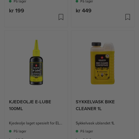
På lager
På lager
kr 199
kr 449
KJEDEOLJE E-LUBE
SYKKELVASK BIKE
100ML
CLEANER 1L
Kjedeolje laget spesielt for EL-sykler
Sykkelvask ublandet 1L
På lager
På lager