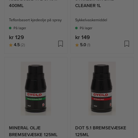
400ML
CLEANER 1L
Teflonbasert kjedeolje på spray
Sykkelvaskemiddel
På lager
På lager
kr 129
kr 149
Karakter:
av 5 mulige
Karakter:
av 5 mulige
4.5
5.0
(2)
(1)
MINERAL OLJE
DOT 5.1 BREMSEVÆSKE
BREMSEVÆSKE 125ML
125ML