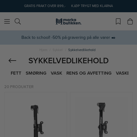
GRATIS FRAKT OVER 899,-
KJØP TRYGT MED KLARNA
Back to school! -50% på gravering på alle varer ✒️
Hjem
Sykkel
Sykkelvedlikehold
SYKKELVEDLIKEHOLD
FETT
SMØRING
VASK
RENS OG AVFETTING
VASKESE
20 PRODUKTER