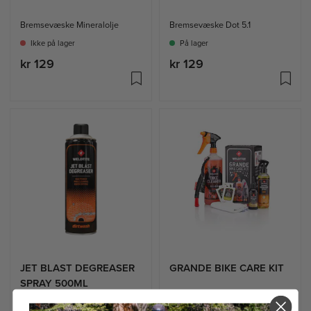
Bremsevæske Mineralolje
Bremsevæske Dot 5.1
Ikke på lager
På lager
kr 129
kr 129
JET BLAST DEGREASER
GRANDE BIKE CARE KIT
SPRAY 500ML