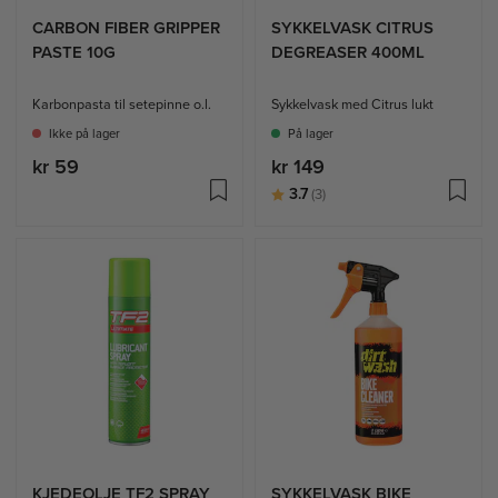
CARBON FIBER GRIPPER
SYKKELVASK CITRUS
PASTE 10G
DEGREASER 400ML
Karbonpasta til setepinne o.l.
Sykkelvask med Citrus lukt
Ikke på lager
På lager
kr 59
kr 149
Karakter:
av 5 mulige
3.7
(3)
KJEDEOLJE TF2 SPRAY
SYKKELVASK BIKE