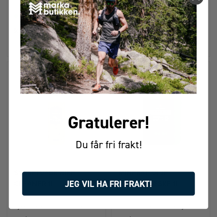
Degreaser for effektiv sykkelrengjøring
Sett med 2 sykkelvask, børste til kasett og kjede, keramisk olje og wipes til bremseskive + mikrofiberklut
På lager
På lager
kr 159
kr 549
Gratulerer!
Du får fri frakt!
SYKKELVASK BIKE
MINERAL OLJE
JEG VIL HA FRI FRAKT!
CLEANER 1L
BREMSEVÆSKE 1L
Sykkelvask med Citrus lukt
Bremsevæske mineralolje 1L