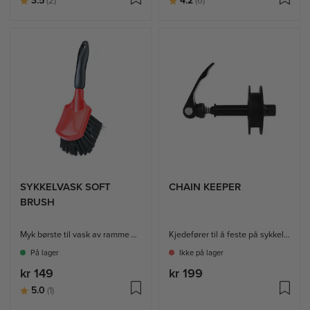
3.5
4.2
(2)
(6)
SYKKELVASK SOFT
CHAIN KEEPER
BRUSH
Myk børste til vask av ramme og hjul
Kjedefører til å feste på sykkelen mens bakhjulet er av, for enklere vask
På lager
Ikke på lager
kr 149
kr 199
Karakter:
av 5 mulige
5.0
(1)