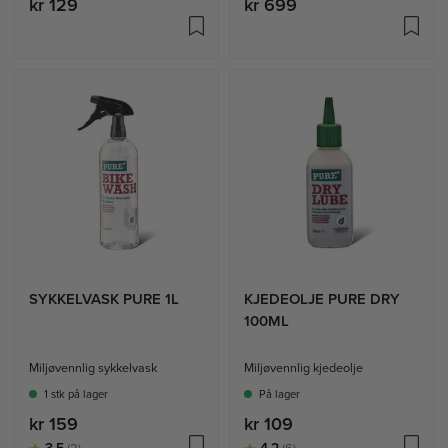
kr 129
kr 699
SYKKELVASK PURE 1L
KJEDEOLJE PURE DRY
100ML
Miljøvennlig sykkelvask
Miljøvennlig kjedeolje
1 stk på lager
På lager
kr 159
kr 109
Karakter:
av 5 mulige
Karakter:
av 5 mulige