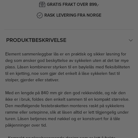
GRATIS FRAKT OVER 899,-
RASK LEVERING FRA NORGE
PRODUKTBESKRIVELSE
Element sammenleggbar lås er en praktisk og sikker løsning for
deg som ønsker god beskyttelse av sykkelen uten at det tar mye
plass. Låsen kombinerer styrken til en bøylelås med fleksibiliteten
til en kjetting, noe som gjør det enkelt å låse sykkelen fast til
stolper, gjerder eller stativer.
Med en lengde på 840 mm gir den god rekkevidde, og når den
ikke er i bruk, foldes den enkelt sammen til en kompakt størrelse.
Den medfølgende festebraketten monteres raskt på sykkelens
ramme eller setepinne, slik at låsen alltid er lett tilgjengelig under
turen. Låsen betjenes med nøkkel og er konstruert for å tåle
påkjenninger over tid.