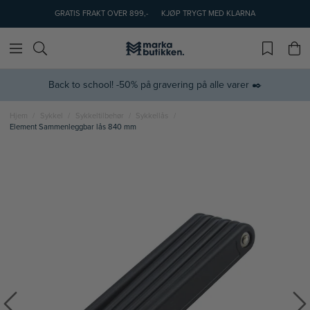
GRATIS FRAKT OVER 899,-
KJØP TRYGT MED KLARNA
Back to school! -50% på gravering på alle varer ✒️
Hjem
Sykkel
Sykkeltilbehør
Sykkellås
Element Sammenleggbar lås 840 mm