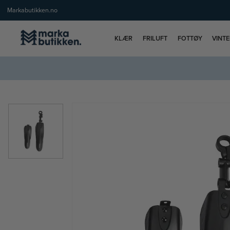
Markabutikken.no
KLÆR
FRILUFT
FOTTØY
VINT