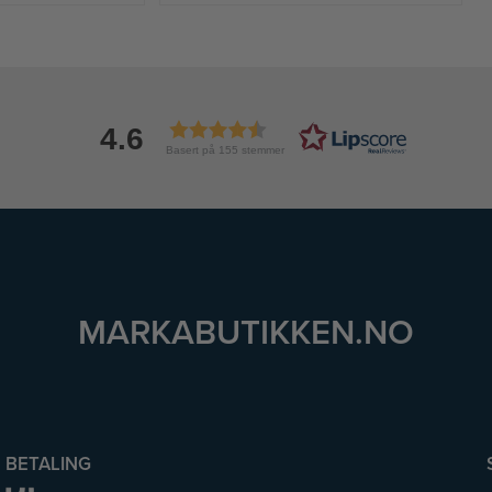
4.6
Basert på 155 stemmer
MARKABUTIKKEN.NO
BETALING