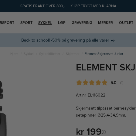
GRATIS FRAKT OVER 899,-
KJØP TRYGT MED KLARNA
ERSPORT
SPORT
SYKKEL
LØP
GRAVERING
MERKER
OUTLET
Back to school! -50% på gravering på alle varer ✒️
Hjem
Sykkel
Sykkeltilbehør
Skjermer
Element Skjermsett Junior
ELEMENT SKJ
Gjennomsnitt
5.0
(
stemmer:
1
)
Art.nr
EL116022
Skjermsett tilpasset barnesykle
setepinner Ø25,4-34,9mm.
kr 199