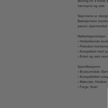
løsning for å holde s
vannsprut og søle.
Skjermene er designe
Bakskjermen montere
passer skjermsettet 
Nøkkelegenskaper:
• Heldekkende besky
• Fleksibel monteri
• Kompatibel med sy
• Enkel og rask mon
Spesifikasjoner:
• Bruksområde: Barne
• Kompatibilitet set
• Materiale: Holdbar 
• Farge: Svart