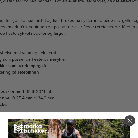
yklisten tørr og ren på vei til skolen eller ute i terrenget, da det effektivt
t for god kompatibilitet og kan brukes på sykler med både stiv gaffel o
s enkelt på setepinnen og passer de aller fleste rørdiametere. Med et d
de fleste sykkelmodeller og farger.
ttelse mot vann og sølesprut
ng som passer de fleste barnesykler
kler som har dempegaffel
tering på setepinnen
sykler med 16" til 20" hjul
epinne: Ø 25,4 mm til 34,9 mm
plast