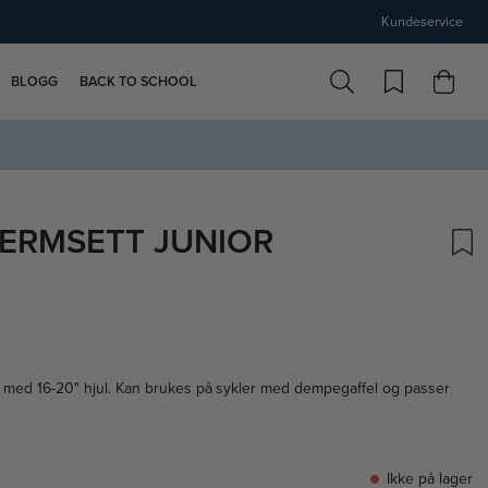
Kundeservice
BLOGG
BACK TO SCHOOL
ERMSETT JUNIOR
skarakter:
r med 16-20" hjul. Kan brukes på sykler med dempegaffel og passer
Ikke på lager