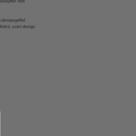
 beskytter mot
g dempegaffel.
iskré, svart design