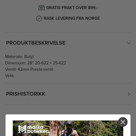
GRATIS FRAKT OVER 899,-
RASK LEVERING FRA NORGE
PRODUKTBESKRIVELSE
Materiale: Butyl
Dimensjon: 28" 20-622 > 25-622
Ventil: 42mm Presta ventil
Vekt:
PRISHISTORIKK
FÅR VI FORESLÅ
ANDRE KJØPTE DETTE