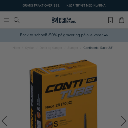
GRATIS FRAKT OVER 899,-
KJØP TRYGT MED KLARNA
Back to school! -50% på gravering på alle varer ✒️
Hjem
Sykkel
Dekk og slanger
Slanger
Continental Race 28"