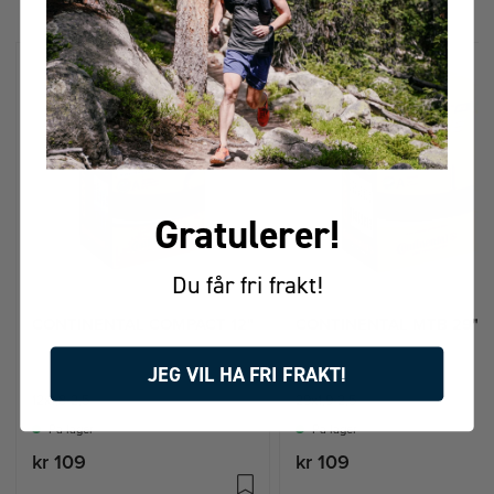
Gratulerer!
Du får fri frakt!
CONTINENTAL COMPACT 12"
CONTINENTAL MTB 29"
JEG VIL HA FRI FRAKT!
12x1,8-2,5
29x1,9-2,5
På lager
På lager
kr 109
kr 109