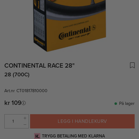
CONTINENTAL RACE 28"
28 (700C)
Art.nr
CT01817810000
kr 109
På lager
LEGG I HANDLEKURV
TRYGG BETALING MED KLARNA