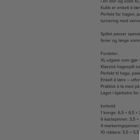
i en stor og solid X
Kubb er enkelt å lær
Perfekt for hagen, pa
turnering med venne
Spillet passer spesi
ferier og lange som
Fordeler:
XL-utgave som gjør s
Klassisk hagespill 
Perfekt til hage, par
Enkelt å lære – utf
Praktisk å ta med på
Laget i bjørketre for
Innhold:
1 konge: 6,5 × 6,5 ×
6 kastepinner: 3,5 
4 markeringspinner:
10 riddere: 5,5 × 5,5