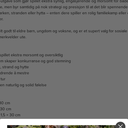
L-utgave som gjør spillet ekstra synlig, engasjerende og morsomt for både
e, men byr samtidig på nok strategi og presisjon til at det blir spennend
rken, stranden eller hytta – enten dere spiller en rolig familiekamp eller 
r.
elt godt til eldre barn, ungdom og voksne, og er et supert valg for sosi
merkvelder ute.
pillet ekstra morsomt og oversiktlig
som skaper konkurranse og god stemning
k, strand og hytte
ordrende å mestre
 tur
 en naturlig og solid følelse
 30 cm
× 30 cm
 1,5 × 30 cm
 × 15 cm