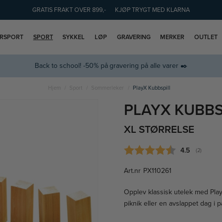
GRATIS FRAKT OVER 899,-
KJØP TRYGT MED KLARNA
ERSPORT
SPORT
SYKKEL
LØP
GRAVERING
MERKER
OUTLET
Back to school! -50% på gravering på alle varer ✒️
Hjem
Sport
Sommerleker
PlayX Kubbspill
PLAYX KUBBS
XL STØRRELSE
Gjennomsnitt
4.5
(
stemmer:
2
)
Art.nr
PX110261
Opplev klassisk utelek med PlayX 
piknik eller en avslappet dag i p