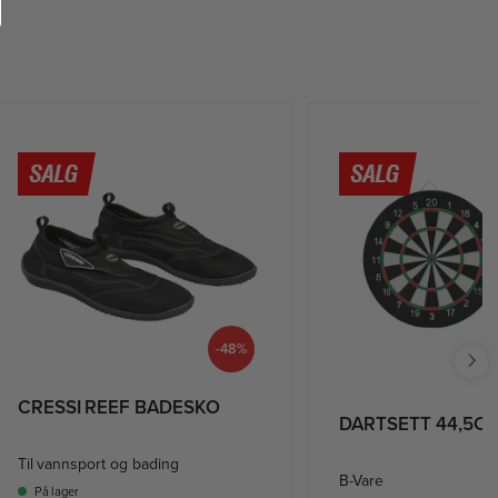
-48%
CRESSI REEF BADESKO
DARTSETT 44,5C
Til vannsport og bading
B-Vare
På lager