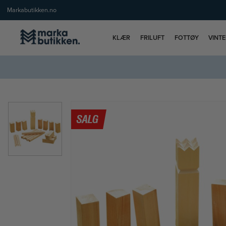
Markabutikken.no
KLÆR
FRILUFT
FOTTØY
VINT