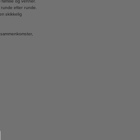
 familie og venner.
e runde etter runde.
en skikkelig
ale sammenkomster,