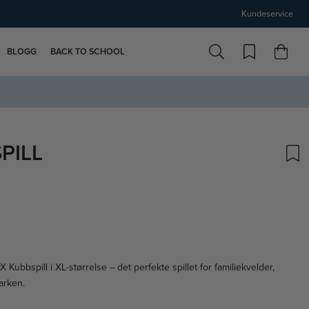
Kundeservice
BLOGG
BACK TO SCHOOL
PILL
skarakter:
Kubbspill i XL-størrelse – det perfekte spillet for familiekvelder,
arken.