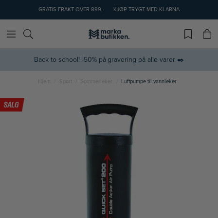
GRATIS FRAKT OVER 899,-
KJØP TRYGT MED KLARNA
Back to school! -50% på gravering på alle varer ✒️
Hjem
Sport
Sommerleker
Luftpumpe til vannleker