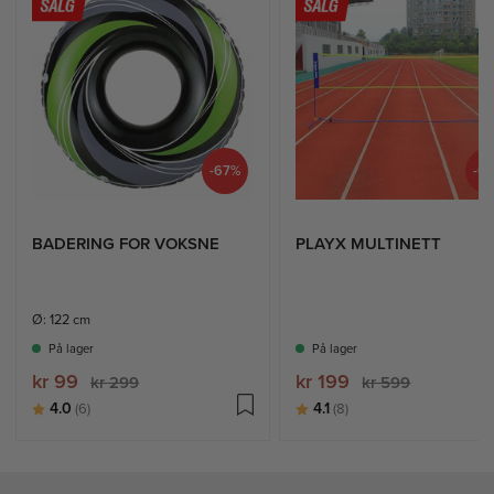
-67%
-6
BADERING FOR VOKSNE
PLAYX MULTINETT
Ø: 122 cm
På lager
På lager
kr 99
kr 199
kr 299
kr 599
Karakter:
av 5 mulige
Karakter:
av 5 mulige
4.0
4.1
(6)
(8)