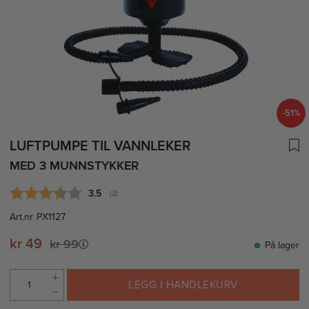
-51%
LUFTPUMPE TIL VANNLEKER
MED 3 MUNNSTYKKER
Gjennomsnittskarakter:
3.5
(
stemmer:
2
)
Art.nr
PX1127
kr 49
kr 99
På lager
LEGG I HANDLEKURV