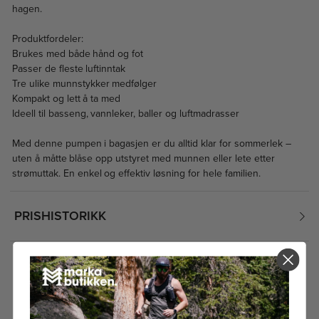
hagen.
Produktfordeler:
Brukes med både hånd og fot
Passer de fleste luftinntak
Tre ulike munnstykker medfølger
Kompakt og lett å ta med
Ideell til basseng, vannleker, baller og luftmadrasser
Med denne pumpen i bagasjen er du alltid klar for sommerlek –
uten å måtte blåse opp utstyret med munnen eller lete etter
strømuttak. En enkel og effektiv løsning for hele familien.
PRISHISTORIKK
3.5