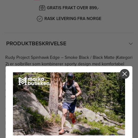
GRATIS FRAKT OVER 899,-
RASK LEVERING FRA NORGE
PRODUKTBESKRIVELSE
Rudy Project Spinhawk Edge – Smoke Black / Black Matte (Kategori
2) er solbriller som kombinerer sporty design med komfortabel
allsidighet. Med en matt svart ramme og Smoke Black-linser i
kategori 2 får du god solbeskyttelse og redusert blending i
moderat til variabelt lys – ideelt for dager med vekslende skydekke
eller lett sol. Linsene gir naturlig fargegjengivelse og behagelig sikt
gjennom hele dagen.
Spinhawk Edge er designet med ergonomi og aktiv livsstil i fokus,
og den lette konstruksjonen sørger for en stabil, komfortabel
passform uansett om du er på tur, sykler, går turer eller bare
ønsker et par allsidige solbriller med et moderne, sporty uttrykk.
Dette er et solid valg for deg som vil ha funksjonell ytelse og tidløs