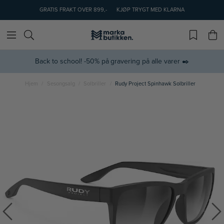
GRATIS FRAKT OVER 899,-
KJØP TRYGT MED KLARNA
Back to school! -50% på gravering på alle varer ✒️
Hjem
Sesongsalg
Solbriller
Rudy Project Spinhawk Solbriller