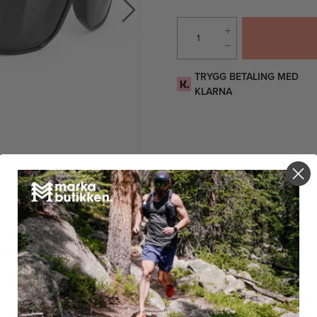
TRYGG BETALING MED
KLARNA
PRODUKTBESKRIVELSE
PRISHISTORIKK
ise er stilrene solbriller som kombinerer moderne design med høy komfor