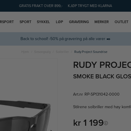
GRATIS FRAKT OVER 899,-
KJØP TRYGT MED KLARNA
ERSPORT
SPORT
SYKKEL
LØP
GRAVERING
MERKER
OUTLET
Back to school! -50% på gravering på alle varer ✒️
Hjem
Sesongsalg
Solbriller
Rudy Project Soundrise
RUDY PROJE
SMOKE BLACK GLO
Art.nr
RP-SP131042-0000
Stilrene solbriller med høy komfo
kr 1 199