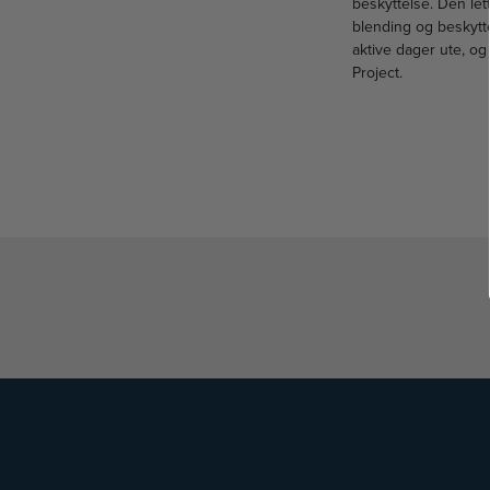
beskyttelse. Den let
blending og beskytte
aktive dager ute, og
Project.