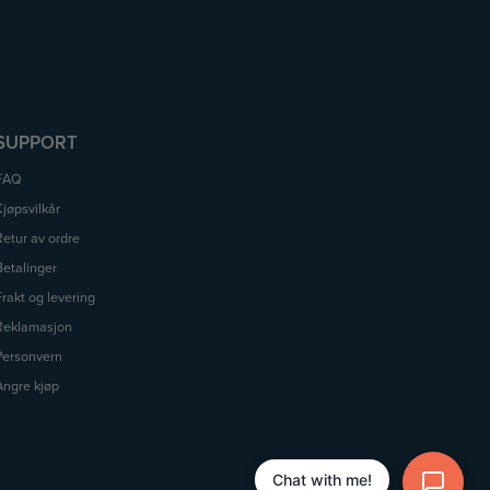
SUPPORT
FAQ
Kjøpsvilkår
Retur av ordre
Betalinger
Frakt og levering
Reklamasjon
Personvern
Angre kjøp
Chat with me!