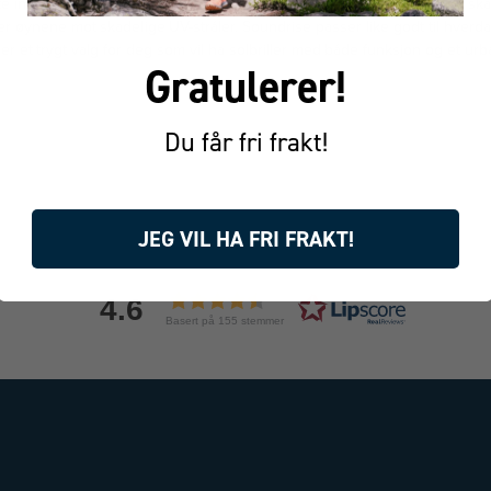
te innfatningen sitter behagelig hele dagen, mens kvalitetslinsene gir ska
r øynene mot skadelige UV-stråler. Soundrise passer like godt til hverda
 er et trygt valg for deg som vil ha solbriller med både funksjon og et urb
Gratulerer!
Du får fri frakt!
JEG VIL HA FRI FRAKT!
4.6
Basert på 155 stemmer