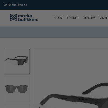
Markabutikken.no
KLÆR
FRILUFT
FOTTØY
VINT