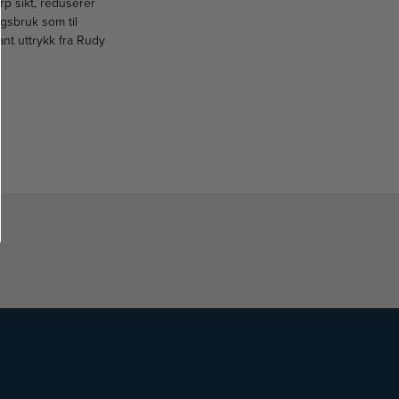
rp sikt, reduserer
gsbruk som til
ant uttrykk fra Rudy