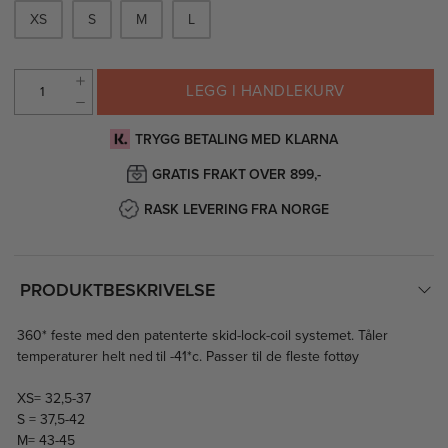
XS
S
M
L
LEGG I HANDLEKURV
TRYGG BETALING MED KLARNA
GRATIS FRAKT OVER 899,-
RASK LEVERING FRA NORGE
PRODUKTBESKRIVELSE
360* feste med den patenterte skid-lock-coil systemet. Tåler
temperaturer helt ned til -41*c. Passer til de fleste fottøy
XS= 32,5-37
S = 37,5-42
M= 43-45