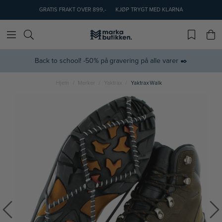
GRATIS FRAKT OVER 899,-
KJØP TRYGT MED KLARNA
Back to school! -50% på gravering på alle varer ✒️
Hjem
Merker
Yaktrax
Yaktrax Walk