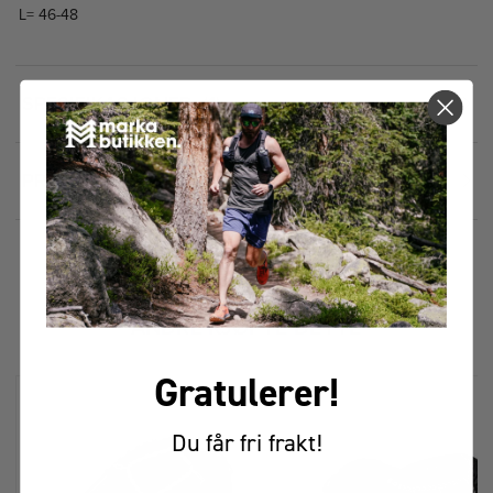
L= 46-48
SPESIFIKASJONER
1
PRISHISTORIKK
FÅR VI FORESLÅ
ANDRE KJØPTE DETTE
Gratulerer!
Du får fri frakt!