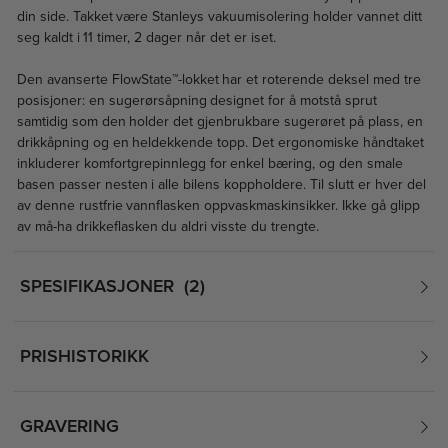
din side. Takket være Stanleys vakuumisolering holder vannet ditt
seg kaldt i 11 timer, 2 dager når det er iset.
Den avanserte FlowState™-lokket har et roterende deksel med tre
posisjoner: en sugerørsåpning designet for å motstå sprut
samtidig som den holder det gjenbrukbare sugerøret på plass, en
drikkåpning og en heldekkende topp. Det ergonomiske håndtaket
inkluderer komfortgrepinnlegg for enkel bæring, og den smale
basen passer nesten i alle bilens koppholdere. Til slutt er hver del
av denne rustfrie vannflasken oppvaskmaskinsikker. Ikke gå glipp
av må-ha drikkeflasken du aldri visste du trengte.
SPESIFIKASJONER
2
PRISHISTORIKK
GRAVERING