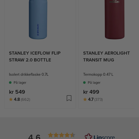
STANLEY ICEFLOW FLIP
STANLEY AEROLIGHT
STRAW 2.0 BOTTLE
TRANSIT MUG
Isolert drikkeflaske 0.7L
Termokopp 0.47 L
På lager
På lager
kr 549
kr 499
Karakter:
av 5 mulige
Karakter:
av 5 mulige
4.8
4.7
(662)
(373)
4.6