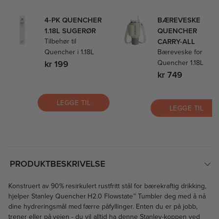
4-PK QUENCHER
BÆREVESKE
1.18L SUGERØR
QUENCHER
Tilbehør til
CARRY-ALL
Quencher i 1.18L
Bæreveske for
kr 199
Quencher 1.18L
kr 749
LEGGE TIL
LEGGE TIL
PRODUKTBESKRIVELSE
Konstruert av 90% resirkulert rustfritt stål for bærekraftig drikking,
hjelper Stanley Quencher H2.0 Flowstate™ Tumbler deg med å nå
dine hydreringsmål med færre påfyllinger. Enten du er på jobb,
trener eller på veien - du vil alltid ha denne Stanley-koppen ved