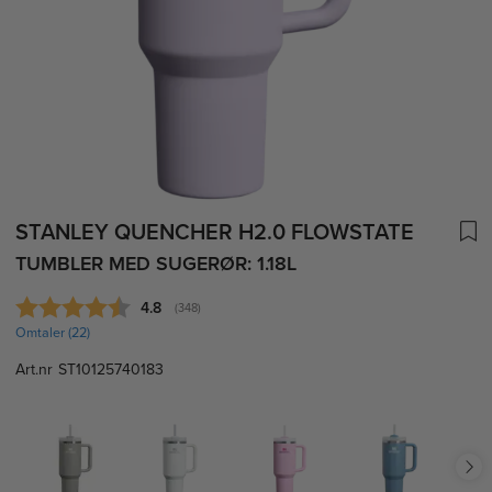
STANLEY QUENCHER H2.0 FLOWSTATE
TUMBLER MED SUGERØR: 1.18L
Gjennomsnittskarakter:
4.8
(
stemmer:
348
)
Omtaler (
22
)
Art.nr
ST10125740183