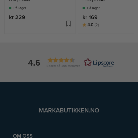
Felleprodukt
Festeprodukt
På lager
På lager
kr 229
kr 169
Karakter:
av 5 mulige
4.0
(2)
4.6
Basert på 155 stemmer
MARKABUTIKKEN.NO
OM OSS