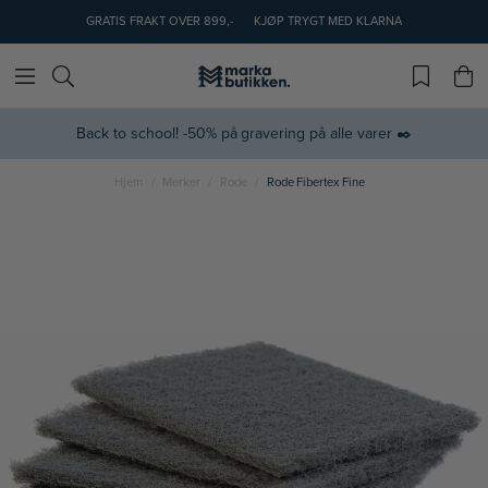
GRATIS FRAKT OVER 899,-
KJØP TRYGT MED KLARNA
Back to school! -50% på gravering på alle varer ✒️
Hjem
Merker
Rode
Rode Fibertex Fine