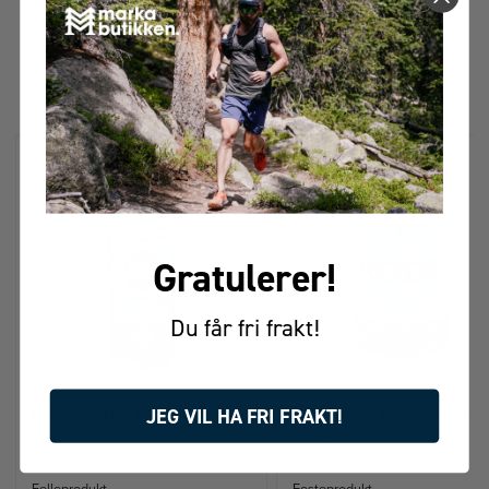
FÅR VI FORESLÅ
ANDRE KJØPTE DETTE
Gratulerer!
Du får fri frakt!
JEG VIL HA FRI FRAKT!
RODE SKINCLEANER 100 ML
RODE FESTEVOKS BLÅ
SUPEREXTRA -3/-10