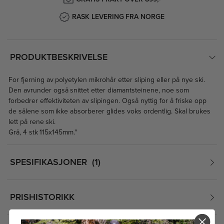
RASK LEVERING FRA NORGE
PRODUKTBESKRIVELSE
For fjerning av polyetylen mikrohår etter sliping eller på nye ski.
Den avrunder også snittet etter diamantsteinene, noe som
forbedrer effektiviteten av slipingen. Også nyttig for å friske opp
de sålene som ikke absorberer glides voks ordentlig. Skal brukes
lett på rene ski.
Grå, 4 stk 115x145mm."
SPESIFIKASJONER
1
PRISHISTORIKK