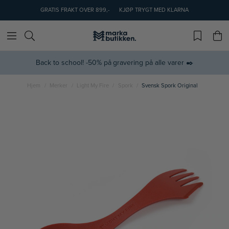
GRATIS FRAKT OVER 899,-
KJØP TRYGT MED KLARNA
Back to school! -50% på gravering på alle varer ✒️
Hjem
Merker
Light My Fire
Spork
Svensk Spork Original