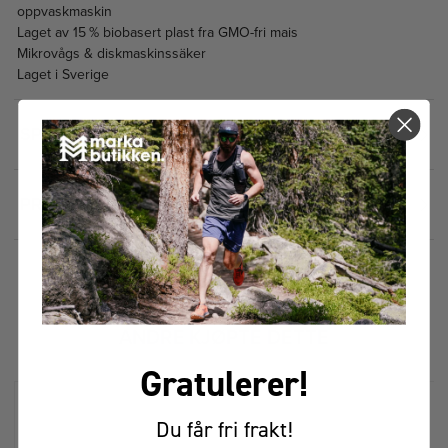
oppvaskmaskin
Laget av 15 % biobasert plast fra GMO-fri mais
Mikrovågs & diskmaskinssäker
Laget i Sverige
SPESIFIKASJONER
1
PRISHISTORIKK
FÅR VI FORESLÅ
ANDRE KJØPTE DETTE
Gratulerer!
Du får fri frakt!