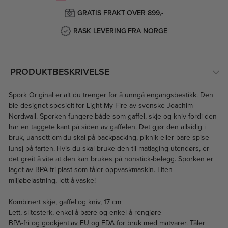
GRATIS FRAKT OVER 899,-
RASK LEVERING FRA NORGE
PRODUKTBESKRIVELSE
Spork Original er alt du trenger for å unngå engangsbestikk. Den
ble designet spesielt for Light My Fire av svenske Joachim
Nordwall. Sporken fungere både som gaffel, skje og kniv fordi den
har en taggete kant på siden av gaffelen. Det gjør den allsidig i
bruk, uansett om du skal på backpacking, piknik eller bare spise
lunsj på farten. Hvis du skal bruke den til matlaging utendørs, er
det greit å vite at den kan brukes på nonstick-belegg. Sporken er
laget av BPA-fri plast som tåler oppvaskmaskin. Liten
miljøbelastning, lett å vaske!
Kombinert skje, gaffel og kniv, 17 cm
Lett, slitesterk, enkel å bære og enkel å rengjøre
BPA-fri og godkjent av EU og FDA for bruk med matvarer. Tåler