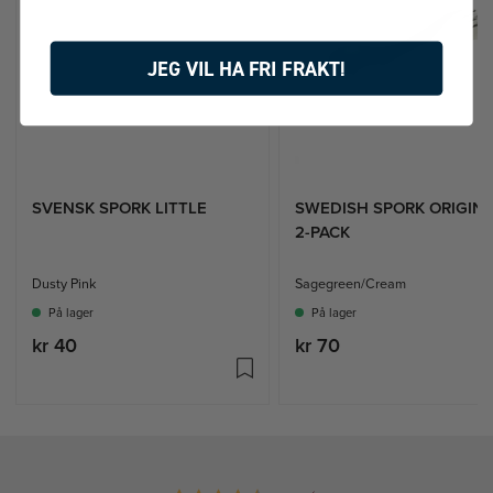
JEG VIL HA FRI FRAKT!
SVENSK SPORK LITTLE
SWEDISH SPORK ORIGIN
2-PACK
Dusty Pink
Sagegreen/Cream
På lager
På lager
kr 40
kr 70