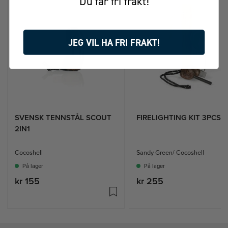
Du får fri frakt!
JEG VIL HA FRI FRAKT!
SVENSK TENNSTÅL SCOUT
FIRELIGHTING KIT 3PCS
2IN1
Cocoshell
Sandy Green/ Cocoshell
På lager
På lager
kr 155
kr 255