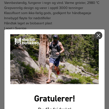
Vannbestandig, fungerer i regn og vind. Varme gnister, 2980 °C
Grepvennlig design og varer i opptil 3000 tenninger
Klassifisert som ikke-farlig gods, godkjent for håndbagasje
Innebygd fløyte for nødstilfeller
Håndtak laget av biobasert plast
Laget i Sverige
SPESIFIKASJONER
1
PRISHISTORIKK
FÅR VI FORESLÅ
ANDRE KJØPTE DETTE
Gratulerer!