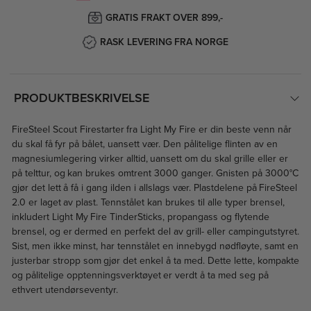
GRATIS FRAKT OVER 899,-
RASK LEVERING FRA NORGE
PRODUKTBESKRIVELSE
FireSteel Scout Firestarter fra Light My Fire er din beste venn når
du skal få fyr på bålet, uansett vær. Den pålitelige flinten av en
magnesiumlegering virker alltid, uansett om du skal grille eller er
på telttur, og kan brukes omtrent 3000 ganger. Gnisten på 3000°C
gjør det lett å få i gang ilden i allslags vær. Plastdelene på FireSteel
2.0 er laget av plast. Tennstålet kan brukes til alle typer brensel,
inkludert Light My Fire TinderSticks, propangass og flytende
brensel, og er dermed en perfekt del av grill- eller campingutstyret.
Sist, men ikke minst, har tennstålet en innebygd nødfløyte, samt en
justerbar stropp som gjør det enkel å ta med. Dette lette, kompakte
og pålitelige opptenningsverktøyet er verdt å ta med seg på
ethvert utendørseventyr.