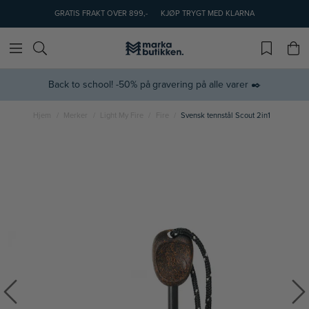
GRATIS FRAKT OVER 899,-
KJØP TRYGT MED KLARNA
Back to school! -50% på gravering på alle varer ✒️
Hjem
Merker
Light My Fire
Fire
Svensk tennstål Scout 2in1