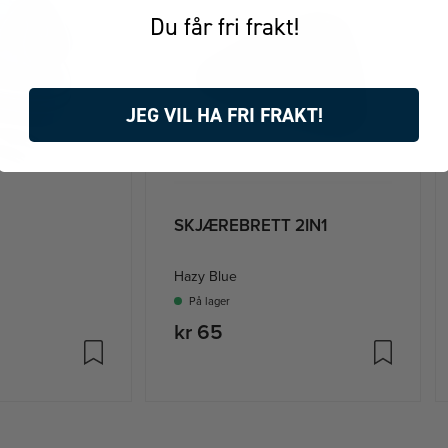
Du får fri frakt!
JEG VIL HA FRI FRAKT!
SKJÆREBRETT 2IN1
Hazy Blue
På lager
kr 65