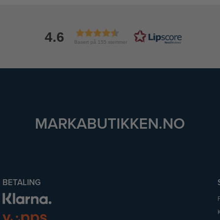
4.6
Basert på 155 stemmer
MARKABUTIKKEN.NO
BETALING