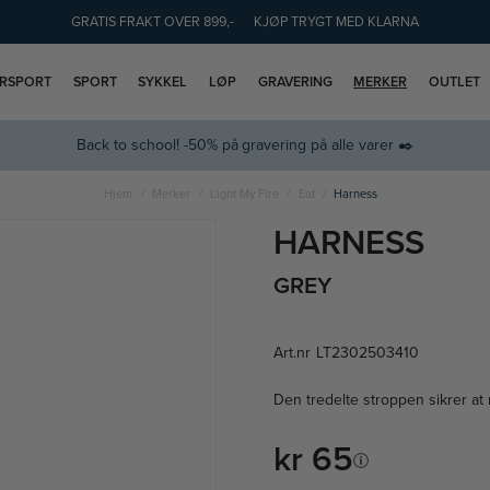
GRATIS FRAKT OVER 899,-
KJØP TRYGT MED KLARNA
ERSPORT
SPORT
SYKKEL
LØP
GRAVERING
MERKER
OUTLET
Back to school! -50% på gravering på alle varer ✒️
Hjem
Merker
Light My Fire
Eat
Harness
HARNESS
GREY
Art.nr
LT2302503410
Den tredelte stroppen sikrer at
kr 65