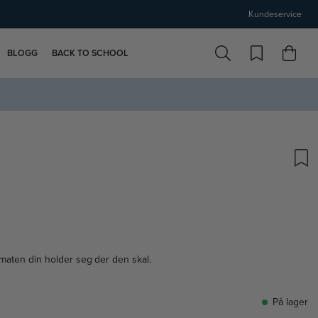
Kundeservice
BLOGG
BACK TO SCHOOL
 maten din holder seg der den skal.
På lager