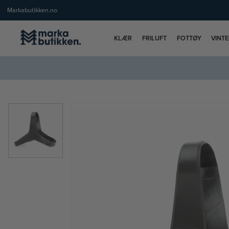
Markabutikken.no
KLÆR
FRILUFT
FOTTØY
VINT