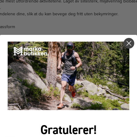
de mest utfordrende aktivitetene. Laget av slitesterk, miljøvennlig biobas
.
delene dine, slik at du kan bevege deg fritt uten bekymringer.
passform
oplast
n
FÅR VI FORESLÅ
ANDRE KJØPTE DETTE
Gratulerer!