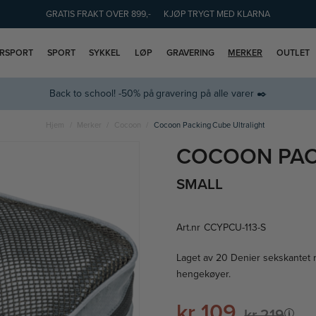
GRATIS FRAKT OVER 899,-
KJØP TRYGT MED KLARNA
ERSPORT
SPORT
SYKKEL
LØP
GRAVERING
MERKER
OUTLET
Back to school! -50% på gravering på alle varer ✒️
Hjem
Merker
Cocoon
Cocoon Packing Cube Ultralight
COCOON PAC
SMALL
Art.nr
CCYPCU-113-S
Laget av 20 Denier sekskantet r
hengekøyer.
kr 109
kr 219