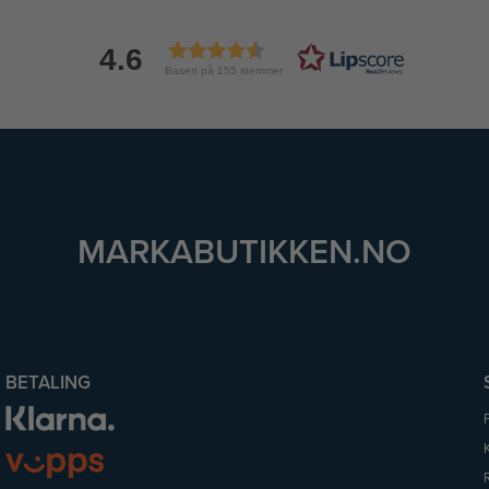
4.6
Basert på 155 stemmer
MARKABUTIKKEN.NO
BETALING