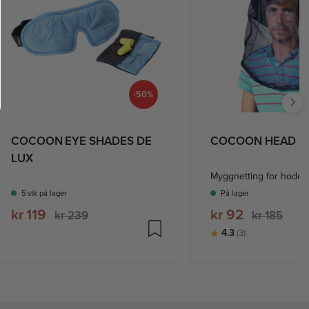
-50%
COCOON EYE SHADES DE
COCOON HEAD N
LUX
Myggnetting for hode
5 stk på lager
På lager
kr 119
kr 92
kr 239
kr 185
Karakter:
av 5 mulige
4.3
(3)