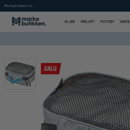
Markabutikken.no
KLÆR
FRILUFT
FOTTØY
VINT