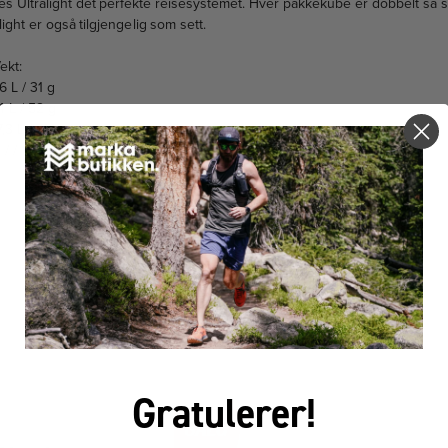
s Ultralight det perfekte reisesystemet. Hver pakkekube er dobbelt så s
ight er også tilgjengelig som sett.
ekt:
6 L / 31 g
4 L / 52 g
,3 L / 71 g
/ / 154 g
FÅR VI FORESLÅ
ANDRE KJØPTE DETTE
Gratulerer!