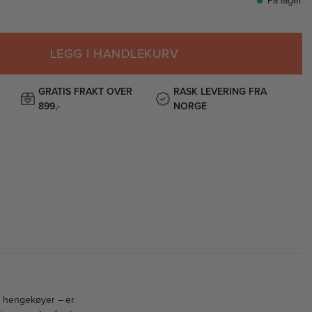
På lager
LEGG I HANDLEKURV
GRATIS FRAKT OVER
RASK LEVERING FRA
899,-
NORGE
te hengekøyer – er