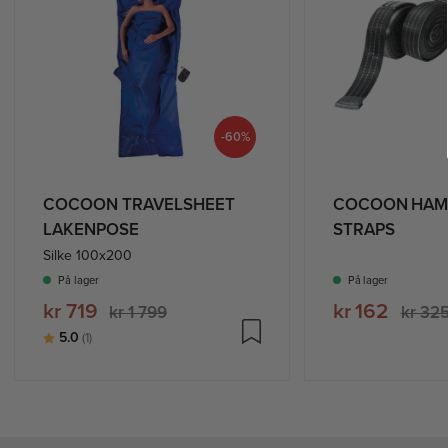
-60%
COCOON TRAVELSHEET
COCOON HA
LAKENPOSE
STRAPS
Silke 100x200
På lager
På lager
kr 719
kr 162
kr 1 799
kr 32
Karakter:
av 5 mulige
5.0
(1)