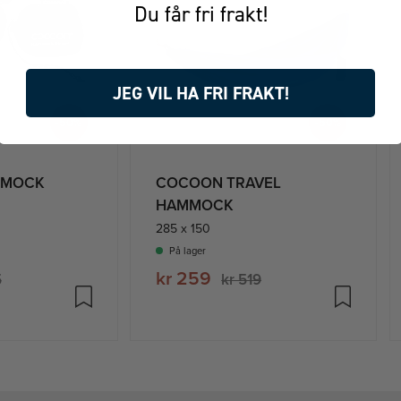
Du får fri frakt!
JEG VIL HA FRI FRAKT!
-50%
-50%
MMOCK
COCOON TRAVEL
HAMMOCK
285 x 150
På lager
kr 259
5
kr 519